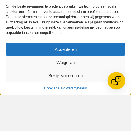
Om de beste ervaringen te bieden, gebruiken wij technologieën zoals
cookies om informatie over je apparaat op te slaan en/of te raadplegen.
Geplaatst in
Berichten seizoen 2016-2017
Door in te stemmen met deze technologieën kunnen wij gegevens zoals
surfgedrag of unieke ID's op deze site verwerken. Als je geen toestemming
geeft of uw toestemming intrekt, kan dit een nadelige invloed hebben op
bepaalde functies en mogelijkheden.
Accepteren
VV Reiger Boys
De Wending, Lotte Beesedijk 1
Weigeren
1705 NA Heerhugowaard
Google maps route
Bekijk voorkeuren
Reglementen
Privacybeleid
Cookiebeleid
Privacybeleid
Cookiebeleid
XML-Sitemap
Veelgestelde vragen
Belangrijke gegevens