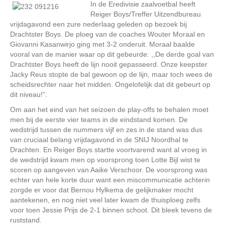
In de Eredivisie zaalvoetbal heeft
Reiger Boys/Treffer Uitzendbureau
vrijdagavond een zure nederlaag geleden op bezoek bij
Drachtster Boys. De ploeg van de coaches Wouter Moraal en
Giovanni Kasanwirjo ging met 3-2 onderuit. Moraal baalde
vooral van de manier waar op dit gebeurde: ,,De derde goal van
Drachtster Boys heeft de lijn nooit gepasseerd. Onze keepster
Jacky Reus stopte de bal gewoon op de lijn, maar toch wees de
scheidsrechter naar het midden. Ongelofelijk dat dit gebeurt op
dit niveau!”.
Om aan het eind van het seizoen de play-offs te behalen moet
men bij de eerste vier teams in de eindstand komen. De
wedstrijd tussen de nummers vijf en zes in de stand was dus
van cruciaal belang vrijdagavond in de SNIJ Noordhal te
Drachten. En Reiger Boys startte voortvarend want al vroeg in
de wedstrijd kwam men op voorsprong toen Lotte Bijl wist te
scoren op aangeven van Aaike Verschoor. De voorsprong was
echter van hele korte duur want een miscommunicatie achterin
zorgde er voor dat Bernou Hylkema de gelijkmaker mocht
aantekenen, en nog niet veel later kwam de thuisploeg zelfs
voor toen Jessie Prijs de 2-1 binnen schoot. Dit bleek tevens de
ruststand.