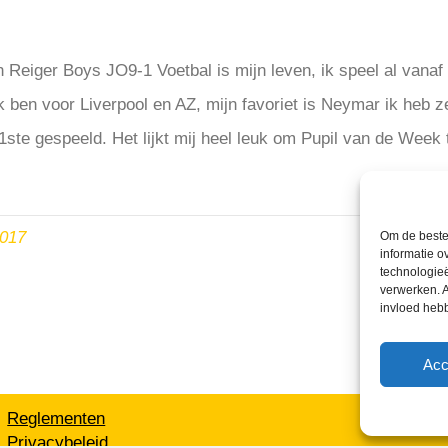
in Reiger Boys JO9-1 Voetbal is mijn leven, ik speel al vanaf
k ben voor Liverpool en AZ, mijn favoriet is Neymar ik heb 
ste gespeeld. Het lijkt mij heel leuk om Pupil van de Week t
2017
Om de beste 
informatie o
technologieë
verwerken. A
invloed heb
Acc
Reglementen
Privacybeleid