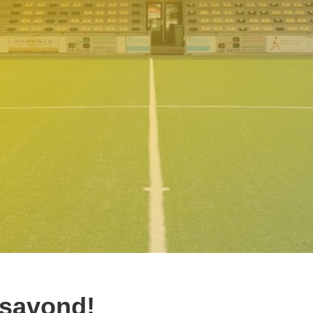
esavond!