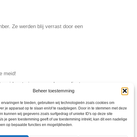
r. Ze werden blij verrast door een
ke meid!
meiden, trainers, coach, coordinator
Beheer toestemming
atie. Op naar de tweede klasse in
ervaringen te bieden, gebruiken wij technologieën zoals cookies om
ver je apparaat op te slaan en/of te raadplegen. Door in te stemmen met deze
n kunnen wij gegevens zoals surfgedrag of unieke ID's op deze site
ls je geen toestemming geeft of uw toestemming intrekt, kan dit een nadelige
ben op bepaalde functies en mogelijkheden.