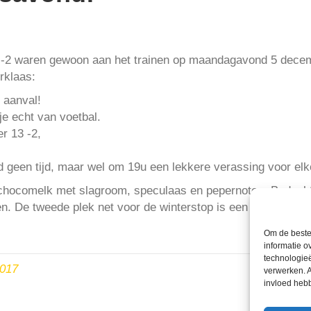
-2 waren gewoon aan het trainen op maandagavond 5 decembe
rklaas:
 aanval!
je echt van voetbal.
r 13 -2,
nd geen tijd, maar wel om 19u een lekkere verassing voor el
hocomelk met slagroom, speculaas en pepernoten. Bedankt 
n. De tweede plek net voor de winterstop is een mooie prest
Om de beste 
informatie o
technologieë
2017
verwerken. A
invloed heb