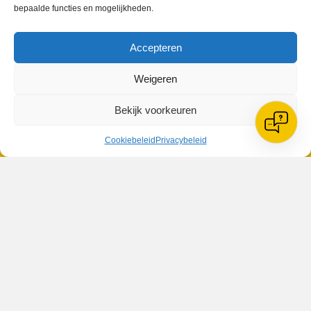
bepaalde functies en mogelijkheden.
VV Reiger Boys
Accepteren
De Wending, Lotte Beesedijk 1
1705 NA Heerhugowaard
Weigeren
Google maps route
Reglementen
Bekijk voorkeuren
Privacybeleid
Cookiebeleid
Cookiebeleid
Privacybeleid
XML-Sitemap
Veelgestelde vragen
Belangrijke gegevens
Zoeken
© 2026 V.V. Reiger Boys | Website:
MH Webdesign & SEO