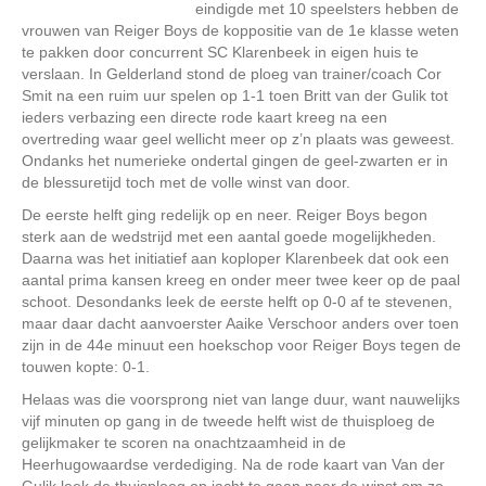
eindigde met 10 speelsters hebben de
vrouwen van Reiger Boys de koppositie van de 1e klasse weten
te pakken door concurrent SC Klarenbeek in eigen huis te
verslaan. In Gelderland stond de ploeg van trainer/coach Cor
Smit na een ruim uur spelen op 1-1 toen Britt van der Gulik tot
ieders verbazing een directe rode kaart kreeg na een
overtreding waar geel wellicht meer op z’n plaats was geweest.
Ondanks het numerieke ondertal gingen de geel-zwarten er in
de blessuretijd toch met de volle winst van door.
De eerste helft ging redelijk op en neer. Reiger Boys begon
sterk aan de wedstrijd met een aantal goede mogelijkheden.
Daarna was het initiatief aan koploper Klarenbeek dat ook een
aantal prima kansen kreeg en onder meer twee keer op de paal
schoot. Desondanks leek de eerste helft op 0-0 af te stevenen,
maar daar dacht aanvoerster Aaike Verschoor anders over toen
zijn in de 44e minuut een hoekschop voor Reiger Boys tegen de
touwen kopte: 0-1.
Helaas was die voorsprong niet van lange duur, want nauwelijks
vijf minuten op gang in de tweede helft wist de thuisploeg de
gelijkmaker te scoren na onachtzaamheid in de
Heerhugowaardse verdediging. Na de rode kaart van Van der
Gulik leek de thuisploeg op jacht te gaan naar de winst om zo