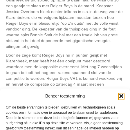
een gaatje te slaan met Reiger Boys in de stand. Keepster
Jessica Overtoom bleek echter telkens in sta-in-de-weg voor de
Klarenbekers die vervolgens lijdzaam moesten toezien hoe
Reiger Boys er in blessuretijd “op z’n duits” met de volle winst
vandoor ging. De keepster van de thuisploeg ging in de fout
waarna spits Bonnie Smit de bal met een fraaie lob van grote
afstand in het doel deponeerde met gigantische vreugde-
uitingen tot gevolg.
Door de zege komt Reiger Boys nu in punten gelijk met
Klarenbeek, maar heeft het één doelpunt meer gescoord
waardoor men de koppositie overneemt. Met nog 7 wedstrijden
te gaan belooft het nog een razend spannend slot van de
competitie te worden. Reiger Boys VR1 is komend weekend vrij
en hervat de competitie op zaterdag 4 maart met een
thuiswedstrijd tegen Wartburgia.
Beheer toestemming
Geplaatst in
Berichten seizoen 2016-2017
Om de beste ervaringen te bieden, gebruiken wij technologieën zoals
cookies om informatie over je apparaat op te slaan en/of te raadplegen.
Door in te stemmen met deze technologieën kunnen wij gegevens zoals
surfgedrag of unieke ID's op deze site verwerken. Als je geen toestemming
geeft of uw toestemming intrekt, kan dit een nadelige invloed hebben op