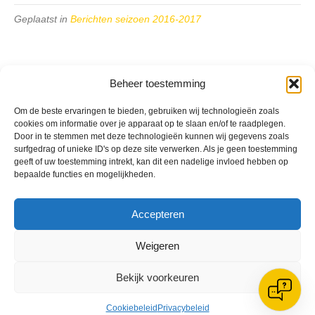
Geplaatst in
Berichten seizoen 2016-2017
Beheer toestemming
Om de beste ervaringen te bieden, gebruiken wij technologieën zoals
VV Reiger Boys
cookies om informatie over je apparaat op te slaan en/of te raadplegen.
De Wending, Lotte Beesedijk 1
Door in te stemmen met deze technologieën kunnen wij gegevens zoals
1705 NA Heerhugowaard
surfgedrag of unieke ID's op deze site verwerken. Als je geen toestemming
geeft of uw toestemming intrekt, kan dit een nadelige invloed hebben op
Google maps route
bepaalde functies en mogelijkheden.
Reglementen
Privacybeleid
Cookiebeleid
Accepteren
XML-Sitemap
Weigeren
Veelgestelde vragen
Belangrijke gegevens
Bekijk voorkeuren
Cookiebeleid
Privacybeleid