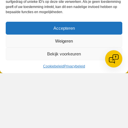
surfgedrag of unieke ID's op deze site verwerken. Als je geen toestemming
geeft of uw toestemming intrekt, kan dit een nadelige invloed hebben op
bepaalde functies en mogelijkheden.
VV Reiger Boys
Accepteren
De Wending, Lotte Beesedijk 1
1705 NA Heerhugowaard
Weigeren
Google maps route
Bekijk voorkeuren
Reglementen
Privacybeleid
Cookiebeleid
Cookiebeleid
Privacybeleid
XML-Sitemap
Veelgestelde vragen
Belangrijke gegevens
Zoeken