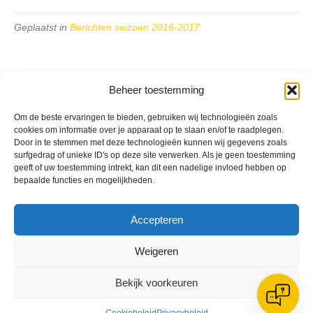
Geplaatst in
Berichten seizoen 2016-2017
Beheer toestemming
Om de beste ervaringen te bieden, gebruiken wij technologieën zoals
VV Reiger Boys
cookies om informatie over je apparaat op te slaan en/of te raadplegen.
De Wending, Lotte Beesedijk 1
Door in te stemmen met deze technologieën kunnen wij gegevens zoals
1705 NA Heerhugowaard
surfgedrag of unieke ID's op deze site verwerken. Als je geen toestemming
geeft of uw toestemming intrekt, kan dit een nadelige invloed hebben op
Google maps route
bepaalde functies en mogelijkheden.
Reglementen
Privacybeleid
Cookiebeleid
Accepteren
XML-Sitemap
Weigeren
Veelgestelde vragen
Belangrijke gegevens
Bekijk voorkeuren