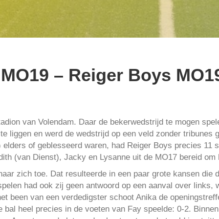
MO19 – Reiger Boys MO19
 stadion van Volendam. Daar de bekerwedstrijd te mogen spe
e liggen en werd de wedstrijd op een veld zonder tribunes 
n) elders of geblesseerd waren, had Reiger Boys precies 11 s
ith (van Dienst), Jacky en Lysanne uit de MO17 bereid om 
f naar zich toe. Dat resulteerde in een paar grote kansen di
elen had ook zij geen antwoord op een aanval over links, w
 het been van een verdedigster schoot Anika de openingstreff
e bal heel precies in de voeten van Fay speelde: 0-2. Binnen