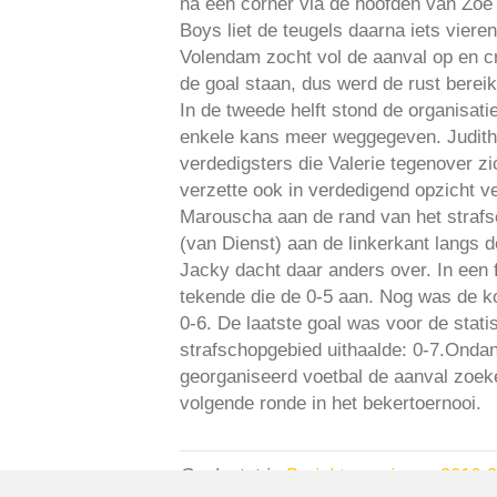
na een corner via de hoofden van Zoë 
Boys liet de teugels daarna iets vier
Volendam zocht vol de aanval op en cr
de goal staan, dus werd de rust berei
In de tweede helft stond de organisat
enkele kans meer weggegeven. Judith 
verdedigsters die Valerie tegenover 
verzette ook in verdedigend opzicht v
Marouscha aan de rand van het strafsch
(van Dienst) aan de linkerkant langs 
Jacky dacht daar anders over. In een 
tekende die de 0-5 aan. Nog was de ko
0-6. De laatste goal was voor de stati
strafschopgebied uithaalde: 0-7.Onda
georganiseerd voetbal de aanval zoeke
volgende ronde in het bekertoernooi.
Geplaatst in
Berichten seizoen 2016-