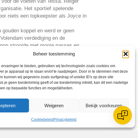
e voor de voeten van Tessa. Reiger
ganisatie. Het sportief spelende
or niets een topkeepster als Joyce in
en gouden koppel en werd er geen
 Volendam verdediging en de
Manon strooide met mooie passes en
Ashley met de buitenkant rechts
Beheer toestemming
: 0-4. Korte tijd later flitste Judith
ervaringen te bieden, gebruiken wij technologieën zoals cookies om
lles en iedereen heen te gaan, maar
ver je apparaat op te slaan en/of te raadplegen. Door in te stemmen met deze
 Anne. Met een verwoestend schot
n kunnen wij gegevens zoals surfgedrag of unieke ID's op deze site
van grote afstand het net deed bollen:
ls je geen toestemming geeft of uw toestemming intrekt, kan dit een nadelige
ben op bepaalde functies en mogelijkheden.
ndsters ‘frommelde’ en van buiten het
trijd met veel inzet en met goed
root en is daarmee door naar de
epteren
Weigeren
Bekijk voorkeuren
Cookiebeleid
Privacybeleid