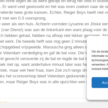
en Anne tegen de lat werd gekopt en terug het veld in stuitt
en. Er werd veel gewisseld en het was even zoeken naar de or
eëerde twee grote kansen. Echter, Reiger Boys heeft niet vo
kt met een 0-3 voorsprong.
ie weer als een huis. Achterin vormden Lysanne en Jitske e
(van Dienst) was aan de linkerkant een ware plaag voor de
zich hebben gehad, hebben na afloop niet lekker geslapen. 
eel werk. De tweede helft was nog geen 2 minuten oud toen 
opgebied vrijspeelde. Marouscha ging alleen op de keepster af
Om de beste 
de Volendam verdediging en gaf de bal voor. Die leek langs a
informatie o
fel gevecht veroverde zij de bal en legde de bal klaar voor
technologieë
ek niet op, want anderhalve minuut later was het Jacky die 
verwerken. A
invloed heb
stiek, maar wel heel fraai, toen Zoë zich langs drie tegensta
nks het scoreverloop bleef Volendam gedurende de hele weds
n, maar Reiger Boys was in alle opzichten een maatje te g
Acc
2017