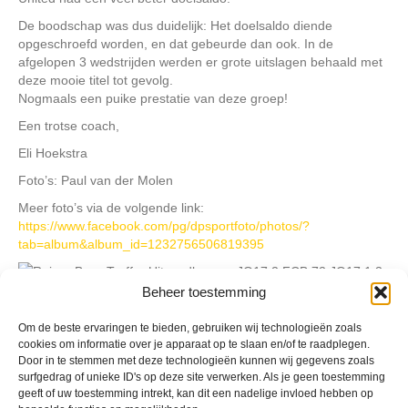
De boodschap was dus duidelijk: Het doelsaldo diende
opgeschroefd worden, en dat gebeurde dan ook. In de
afgelopen 3 wedstrijden werden er grote uitslagen behaald met
deze mooie titel tot gevolg.
Nogmaals een puike prestatie van deze groep!
Een trotse coach,
Eli Hoekstra
Foto’s: Paul van der Molen
Meer foto’s via de volgende link:
https://www.facebook.com/pg/dpsportfoto/photos/?
tab=album&album_id=1232756506819395
Beheer toestemming
Geplaatst in
Berichten seizoen 2016-2017
Om de beste ervaringen te bieden, gebruiken wij technologieën zoals
cookies om informatie over je apparaat op te slaan en/of te raadplegen.
Door in te stemmen met deze technologieën kunnen wij gegevens zoals
surfgedrag of unieke ID's op deze site verwerken. Als je geen toestemming
geeft of uw toestemming intrekt, kan dit een nadelige invloed hebben op