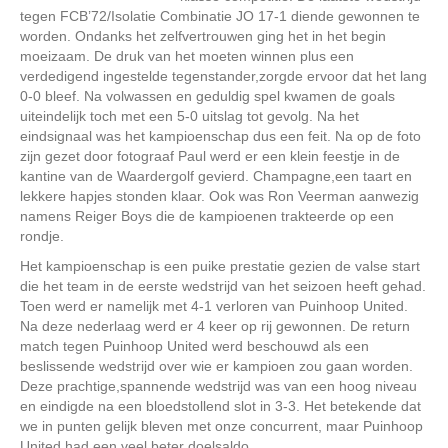
tegen FCB’72/Isolatie Combinatie JO 17-1 diende gewonnen te
worden. Ondanks het zelfvertrouwen ging het in het begin
moeizaam. De druk van het moeten winnen plus een
verdedigend ingestelde tegenstander,zorgde ervoor dat het lang
0-0 bleef. Na volwassen en geduldig spel kwamen de goals
uiteindelijk toch met een 5-0 uitslag tot gevolg. Na het
eindsignaal was het kampioenschap dus een feit. Na op de foto
zijn gezet door fotograaf Paul werd er een klein feestje in de
kantine van de Waardergolf gevierd. Champagne,een taart en
lekkere hapjes stonden klaar. Ook was Ron Veerman aanwezig
namens Reiger Boys die de kampioenen trakteerde op een
rondje.
Het kampioenschap is een puike prestatie gezien de valse start
die het team in de eerste wedstrijd van het seizoen heeft gehad.
Toen werd er namelijk met 4-1 verloren van Puinhoop United.
Na deze nederlaag werd er 4 keer op rij gewonnen. De return
match tegen Puinhoop United werd beschouwd als een
beslissende wedstrijd over wie er kampioen zou gaan worden.
Deze prachtige,spannende wedstrijd was van een hoog niveau
en eindigde na een bloedstollend slot in 3-3. Het betekende dat
we in punten gelijk bleven met onze concurrent, maar Puinhoop
United had een veel beter doelsaldo.