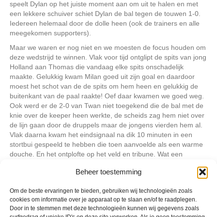
speelt Dylan op het juiste moment aan om uit te halen en met
een lekkere schuiver schiet Dylan de bal tegen de touwen 1-0.
Iedereen helemaal door de dolle heen (ook de trainers en alle
meegekomen supporters).
Maar we waren er nog niet en we moesten de focus houden om
deze wedstrijd te winnen. Vlak voor tijd ontglipt de spits van jong
Holland aan Thomas die vandaag elke spits onschadelijk
maakte. Gelukkig kwam Milan goed uit zijn goal en daardoor
moest het schot van de de spits om hem heen en gelukkig de
buitenkant van de paal raakte! Oef daar kwamen we goed weg.
Ook werd er de 2-0 van Twan niet toegekend die de bal met de
knie over de keeper heen werkte, de scheids zag hem niet over
de lijn gaan door de druppels maar de jongens vierden hem al.
Vlak daarna kwam het eindsignaal na dik 10 minuten in een
stortbui gespeeld te hebben die toen aanvoelde als een warme
douche. En het ontplofte op het veld en tribune. Wat een
geweldige dag, Milan, Sven, Boaz, Thomas, Twan, Mounir,
Beheer toestemming
Jorden, Dylan en Justin bedankt voor jullie inzet en gezelligheid.
Stijn was op vakantie maar is op de hoogte gehouden via de
Om de beste ervaringen te bieden, gebruiken wij technologieën zoals
groepsapp zodat hij er ook een beetje bij was. Ook bedankt aan
cookies om informatie over je apparaat op te slaan en/of te raadplegen.
alle ouders die geholpen hebben om onze toppers te motiveren
Door in te stemmen met deze technologieën kunnen wij gegevens zoals
en aan te moedigen.