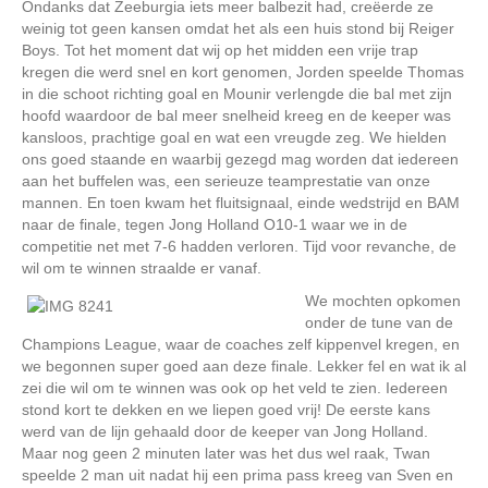
Ondanks dat Zeeburgia iets meer balbezit had, creëerde ze
weinig tot geen kansen omdat het als een huis stond bij Reiger
Boys. Tot het moment dat wij op het midden een vrije trap
kregen die werd snel en kort genomen, Jorden speelde Thomas
in die schoot richting goal en Mounir verlengde die bal met zijn
hoofd waardoor de bal meer snelheid kreeg en de keeper was
kansloos, prachtige goal en wat een vreugde zeg. We hielden
ons goed staande en waarbij gezegd mag worden dat iedereen
aan het buffelen was, een serieuze teamprestatie van onze
mannen. En toen kwam het fluitsignaal, einde wedstrijd en BAM
naar de finale, tegen Jong Holland O10-1 waar we in de
competitie net met 7-6 hadden verloren. Tijd voor revanche, de
wil om te winnen straalde er vanaf.
We mochten opkomen
onder de tune van de
Champions League, waar de coaches zelf kippenvel kregen, en
we begonnen super goed aan deze finale. Lekker fel en wat ik al
zei die wil om te winnen was ook op het veld te zien. Iedereen
stond kort te dekken en we liepen goed vrij! De eerste kans
werd van de lijn gehaald door de keeper van Jong Holland.
Maar nog geen 2 minuten later was het dus wel raak, Twan
speelde 2 man uit nadat hij een prima pass kreeg van Sven en