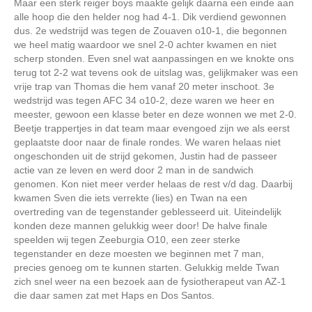
Maar een sterk reiger boys maakte gelijk daarna een einde aan
alle hoop die den helder nog had 4-1. Dik verdiend gewonnen
dus. 2e wedstrijd was tegen de Zouaven o10-1, die begonnen
we heel matig waardoor we snel 2-0 achter kwamen en niet
scherp stonden. Even snel wat aanpassingen en we knokte ons
terug tot 2-2 wat tevens ook de uitslag was, gelijkmaker was een
vrije trap van Thomas die hem vanaf 20 meter inschoot. 3e
wedstrijd was tegen AFC 34 o10-2, deze waren we heer en
meester, gewoon een klasse beter en deze wonnen we met 2-0.
Beetje trappertjes in dat team maar evengoed zijn we als eerst
geplaatste door naar de finale rondes. We waren helaas niet
ongeschonden uit de strijd gekomen, Justin had de passeer
actie van ze leven en werd door 2 man in de sandwich
genomen. Kon niet meer verder helaas de rest v/d dag. Daarbij
kwamen Sven die iets verrekte (lies) en Twan na een
overtreding van de tegenstander geblesseerd uit. Uiteindelijk
konden deze mannen gelukkig weer door! De halve finale
speelden wij tegen Zeeburgia O10, een zeer sterke
tegenstander en deze moesten we beginnen met 7 man,
precies genoeg om te kunnen starten. Gelukkig melde Twan
zich snel weer na een bezoek aan de fysiotherapeut van AZ-1
die daar samen zat met Haps en Dos Santos.