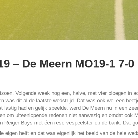
9 – De Meern MO19-1 7-0
eizoen. Volgende week nog een, halve, met vier ploegen in a
ern was dit al de laatste wedstrijd. Dat was ook wel een bee
t lastig had en gelijk speelde, werd De Meern nu in een zeer
aren om uiteenlopende redenen niet aanwezig en omdat ook M
on Reiger Boys met één reservespeelster op de bank. Dat g
igen helft en dat was eigenlijk het beeld van de hele wedstr