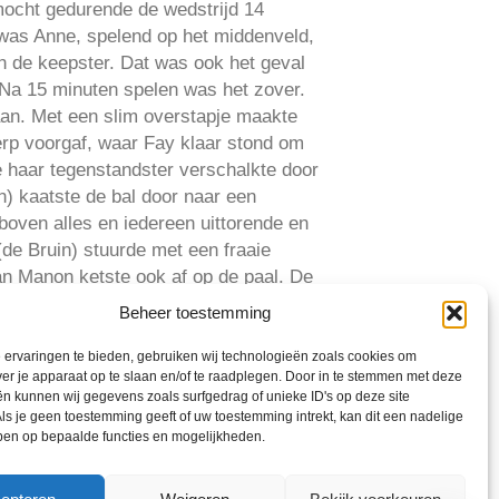
mocht gedurende de wedstrijd 14
was Anne, spelend op het middenveld,
n de keepster. Dat was ook het geval
 Na 15 minuten spelen was het zover.
aan. Met een slim overstapje maakte
herp voorgaf, waar Fay klaar stond om
ie haar tegenstandster verschalkte door
in) kaatste de bal door naar een
boven alles en iedereen uittorende en
 (de Bruin) stuurde met een fraaie
n Manon ketste ook af op de paal. De
l attent snel en ver haar goal uit
Beheer toestemming
ervaringen te bieden, gebruiken wij technologieën zoals cookies om
on daar amper of niet onderuit komen.
ver je apparaat op te slaan en/of te raadplegen. Door in te stemmen met deze
and strafschopgebied knalde Fiore de
n kunnen wij gegevens zoals surfgedrag of unieke ID's op deze site
ls je geen toestemming geeft of uw toestemming intrekt, kan dit een nadelige
rdere achterstand na een schot door
ben op bepaalde functies en mogelijkheden.
 Er volgden nog meer kansen, maar o.a.
iet omgezet in goals. Totdat Tessa ver