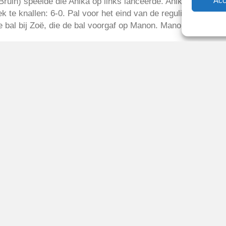
Acc
Bruin) speelde die Anika op links lanceerde. Anika gaf scher
ek te knallen: 6-0. Pal voor het eind van de reguliere speelti
bal bij Zoë, die de bal voorgaf op Manon. Manon kon de ba
2017
Reglementen
Privacybeleid
Cookiebeleid
XML-Sitemap
Veelgestelde vragen