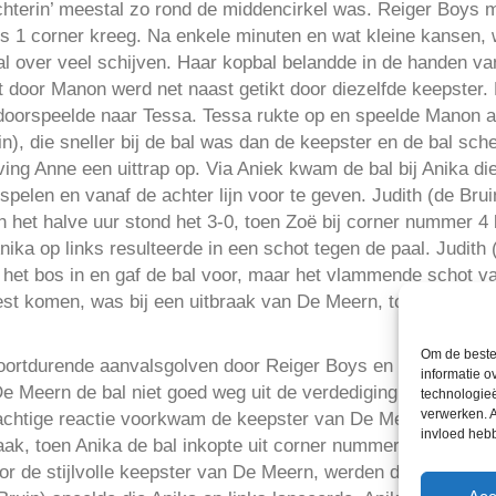
achterin’ meestal zo rond de middencirkel was. Reiger Boys 
 1 corner kreeg. Na enkele minuten en wat kleine kansen, 
l over veel schijven. Haar kopbal belandde in de handen va
t door Manon werd net naast getikt door diezelfde keepster.
l doorspeelde naar Tessa. Tessa rukte op en speelde Manon 
n), die sneller bij de bal was dan de keepster en de bal sc
r ving Anne een uittrap op. Via Aniek kwam de bal bij Anika d
spelen en vanaf de achter lijn voor te geven. Judith (de Bru
n het halve uur stond het 3-0, toen Zoë bij corner nummer 4 
Anika op links resulteerde in een schot tegen de paal. Judith
het bos in en gaf de bal voor, maar het vlammende schot va
est komen, was bij een uitbraak van De Meern, toen Joyce hee
Om de beste 
 Voortdurende aanvalsgolven door Reiger Boys en De Meern k
informatie o
 Meern de bal niet goed weg uit de verdediging. Vanaf de r
technologieë
verwerken. A
atachtige reactie voorkwam de keepster van De Meern een ve
invloed heb
ak, toen Anika de bal inkopte uit corner nummer tien: 5-0.
or de stijlvolle keepster van De Meern, werden die kansen n