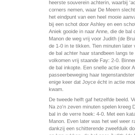
heerste souverein achterin, waarbij ‘
corners nemen, waar De Meern slechts
het eindpunt van een heel mooie aanva
bij een schot door Ashley en een scho
Aniek gooide in naar Anne, die de ba
Manon de weg vrij voor Judith (de Brui
de 1-0 in te tikken. Tien minuten late
de bal achter haar standbeen langs te 
volkomen vrij staande Fay: 2-0. Binne
de bal inkopte. Een snelle actie door 
passeerbeweging haar tegenstandster 
enige keer dat Joyce écht in actie mo
kwam.
De tweede helft gaf hetzelfde beeld.
Na zo’n zeven minuten spelen kreeg De
bal in de verre hoek: 4-0. Met een k
Manon. Even later was het wel weer ra
dankzij een schitterende zweefduik do