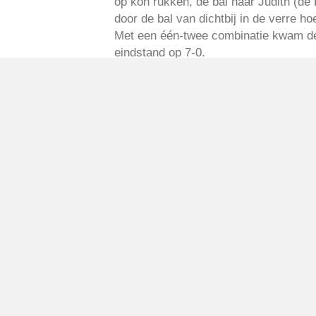
op kon rukken, de bal naar Judith (de 
door de bal van dichtbij in de verre ho
Met een één-twee combinatie kwam de 
eindstand op 7-0.
Geplaatst in
Berichten seizoen 2016-
VV Reiger Boys
De Wending, Lotte Beesedijk 1
1705 NA Heerhugowaard
Google maps route