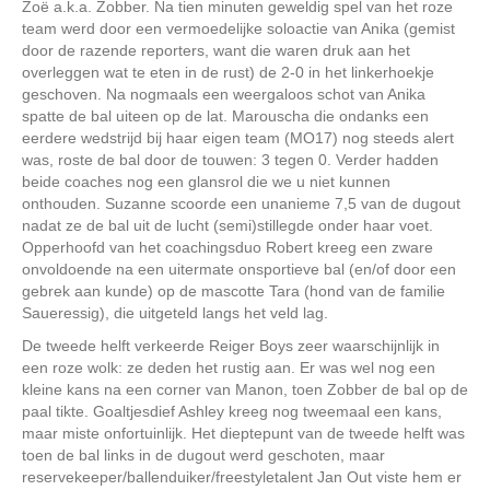
Zoë a.k.a. Zobber. Na tien minuten geweldig spel van het roze
team werd door een vermoedelijke soloactie van Anika (gemist
door de razende reporters, want die waren druk aan het
overleggen wat te eten in de rust) de 2-0 in het linkerhoekje
geschoven. Na nogmaals een weergaloos schot van Anika
spatte de bal uiteen op de lat. Marouscha die ondanks een
eerdere wedstrijd bij haar eigen team (MO17) nog steeds alert
was, roste de bal door de touwen: 3 tegen 0. Verder hadden
beide coaches nog een glansrol die we u niet kunnen
onthouden. Suzanne scoorde een unanieme 7,5 van de dugout
nadat ze de bal uit de lucht (semi)stillegde onder haar voet.
Opperhoofd van het coachingsduo Robert kreeg een zware
onvoldoende na een uitermate onsportieve bal (en/of door een
gebrek aan kunde) op de mascotte Tara (hond van de familie
Saueressig), die uitgeteld langs het veld lag.
De tweede helft verkeerde Reiger Boys zeer waarschijnlijk in
een roze wolk: ze deden het rustig aan. Er was wel nog een
kleine kans na een corner van Manon, toen Zobber de bal op de
paal tikte. Goaltjesdief Ashley kreeg nog tweemaal een kans,
maar miste onfortuinlijk. Het dieptepunt van de tweede helft was
toen de bal links in de dugout werd geschoten, maar
reservekeeper/ballenduiker/freestyletalent Jan Out viste hem er