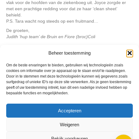
vlak voor de hoofden van de ziekenboeg uit. Joyce zorgde er
met een prachtige redding voor dat ze haar ‘clean sheet’
behield.
P.S. Tara wacht nog steeds op een fruitmand…
De groeten,
Judith ‘hup team’ de Bruin en Fiore (broc)Coli
Beheer toestemming
Geplaatst in
Berichten seizoen 2016-2017
Om de beste ervaringen te bieden, gebruiken wij technologieën zoals
cookies om informatie over je apparaat op te slaan en/of te raadplegen.
Door in te stemmen met deze technologieën kunnen wij gegevens zoals
surfgedrag of unieke ID's op deze site verwerken. Als je geen toestemming
geeft of uw toestemming intrekt, kan dit een nadelige invloed hebben op
bepaalde functies en mogelijkheden.
VV Reiger Boys
De Wending, Lotte Beesedijk 1
1705 NA Heerhugowaard
Accepteren
Google maps route
Weigeren
Reglementen
Privacybeleid
Bekijk voorkeuren