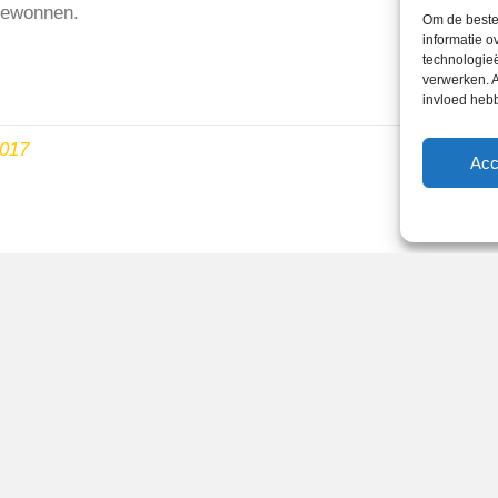
 gewonnen.
Om de beste 
informatie o
technologieë
verwerken. A
invloed heb
2017
Acc
Reglementen
Privacybeleid
Cookiebeleid
XML-Sitemap
Veelgestelde vragen
Belangrijke gegevens