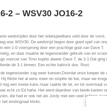
16-2 – WSV30 JO16-2
aste wedstrijden door het onbespeelbare veld door de vorst
daag was WSV30. De wedstrijd begon door goed spel van onz
in een 1-0 voorsprong door een prachtige goal van Dave T.
melig, en daar maakte de tegenstander gebruik van en scoor
ige voorzet van Timo koptte alweer Dave T. de 2-1 Dat ging l
ende de 3-1 binnen. Een echte hattrick dus. Rust.
 de tegenstander zag weer kansen.Doordat onze keeper de aa
ij fliktte het al eens meer en stoptte de bal, maar we kregen
jd nog een mooie kans maar raakte de lat, en tot overmaat 
was echt zo Ed haha. Het werd daardoor van beide kanten 
ezien, die had er ook net als Jordy met een veel lichtere ov
 het eindsignaal klinkt.