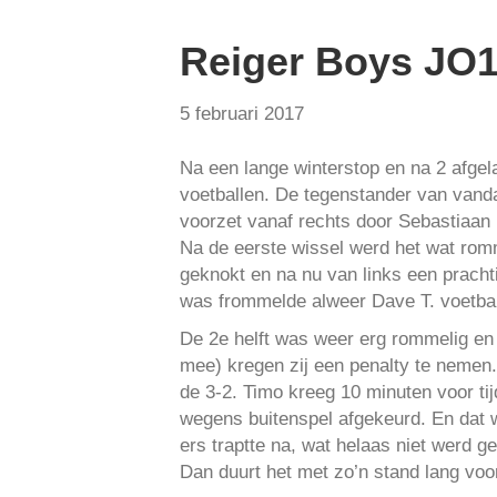
Reiger Boys JO
5 februari 2017
Na een lange winterstop en na 2 afgel
voetballen. De tegenstander van van
voorzet vanaf rechts door Sebastiaan 
Na de eerste wissel werd het wat rom
geknokt en na nu van links een pracht
was frommelde alweer Dave T. voetball
De 2e helft was weer erg rommelig en
mee) kregen zij een penalty te nemen. H
de 3-2. Timo kreeg 10 minuten voor ti
wegens buitenspel afgekeurd. En dat 
ers traptte na, wat helaas niet werd g
Dan duurt het met zo’n stand lang voor