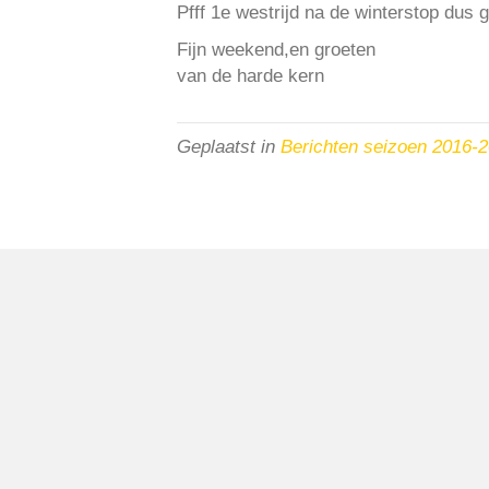
Pfff 1e westrijd na de winterstop dus
Fijn weekend,en groeten
van de harde kern
Geplaatst in
Berichten seizoen 2016-
VV Reiger Boys
De Wending, Lotte Beesedijk 1
1705 NA Heerhugowaard
Google maps route