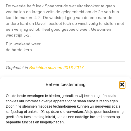
De tweede helft leek Spaarwoude wat uitgekookter te gaan
voetballen en kregen zelfs de gelegenheid om de 2e van hun
kant te maken. 4-2. De wedstrijd ging van de ene naar de
andere kant en DaveT besloot toch de winst veilig te stellen met
een venijnig schot. Heel goed gespeeld weer. Gewonnen
wedstrijd 5-2.
Fijn weekend weer,
de harde kern
Geplaatst in
Berichten seizoen 2016-2017
Beheer toestemming
Om de beste ervaringen te bieden, gebruiken wij technologieën zoals
cookies om informatie over je apparaat op te slaan en/of te raadplegen.
VV Reiger Boys
Door in te stemmen met deze technologieën kunnen wij gegevens zoals
surfgedrag of unieke ID's op deze site verwerken. Als je geen toestemming
De Wending, Lotte Beesedijk 1
geeft of uw toestemming intrekt, kan dit een nadelige invloed hebben op
1705 NA Heerhugowaard
bepaalde functies en mogelijkheden.
Google maps route