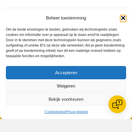
Geplaatst in
Berichten seizoen 2016-2017
Beheer toestemming
Om de beste ervaringen te bieden, gebruiken wij technologieën zoals
cookies om informatie over je apparaat op te slaan en/of te raadplegen.
Door in te stemmen met deze technologieën kunnen wij gegevens zoals
surfgedrag of unieke ID's op deze site verwerken. Als je geen toestemming
geeft of uw toestemming intrekt, kan dit een nadelige invloed hebben op
VV Reiger Boys
bepaalde functies en mogelijkheden.
De Wending, Lotte Beesedijk 1
1705 NA Heerhugowaard
Accepteren
Google maps route
Reglementen
Weigeren
Privacybeleid
Cookiebeleid
Bekijk voorkeuren
XML-Sitemap
Veelgestelde vragen
Cookiebeleid
Privacybeleid
Belangrijke gegevens