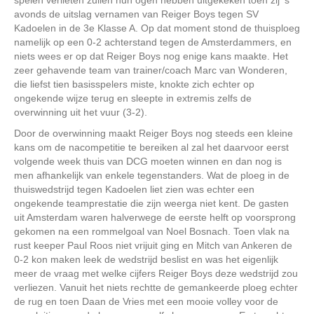
avonds de uitslag vernamen van Reiger Boys tegen SV
Kadoelen in de 3e Klasse A. Op dat moment stond de thuisploeg
namelijk op een 0-2 achterstand tegen de Amsterdammers, en
niets wees er op dat Reiger Boys nog enige kans maakte. Het
zeer gehavende team van trainer/coach Marc van Wonderen,
die liefst tien basisspelers miste, knokte zich echter op
ongekende wijze terug en sleepte in extremis zelfs de
overwinning uit het vuur (3-2).
Door de overwinning maakt Reiger Boys nog steeds een kleine
kans om de nacompetitie te bereiken al zal het daarvoor eerst
volgende week thuis van DCG moeten winnen en dan nog is
men afhankelijk van enkele tegenstanders. Wat de ploeg in de
thuiswedstrijd tegen Kadoelen liet zien was echter een
ongekende teamprestatie die zijn weerga niet kent. De gasten
uit Amsterdam waren halverwege de eerste helft op voorsprong
gekomen na een rommelgoal van Noel Bosnach. Toen vlak na
rust keeper Paul Roos niet vrijuit ging en Mitch van Ankeren de
0-2 kon maken leek de wedstrijd beslist en was het eigenlijk
meer de vraag met welke cijfers Reiger Boys deze wedstrijd zou
verliezen. Vanuit het niets rechtte de gemankeerde ploeg echter
de rug en toen Daan de Vries met een mooie volley voor de