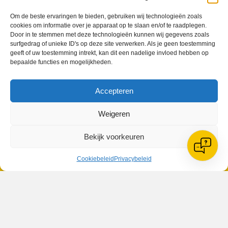
Om de beste ervaringen te bieden, gebruiken wij technologieën zoals
cookies om informatie over je apparaat op te slaan en/of te raadplegen.
Geplaatst in
Berichten seizoen 2016-2017
Door in te stemmen met deze technologieën kunnen wij gegevens zoals
surfgedrag of unieke ID's op deze site verwerken. Als je geen toestemming
geeft of uw toestemming intrekt, kan dit een nadelige invloed hebben op
bepaalde functies en mogelijkheden.
Accepteren
VV Reiger Boys
De Wending, Lotte Beesedijk 1
Weigeren
1705 NA Heerhugowaard
Bekijk voorkeuren
Google maps route
Reglementen
Privacybeleid
Cookiebeleid
Privacybeleid
Cookiebeleid
XML-Sitemap
Veelgestelde vragen
Belangrijke gegevens