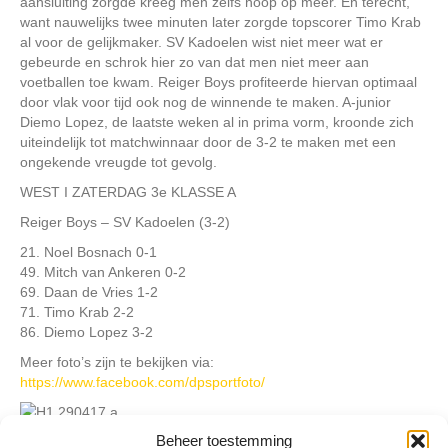
aansluiting zorgde kreeg men zelfs hoop op meer. En terecht,
want nauwelijks twee minuten later zorgde topscorer Timo Krab
al voor de gelijkmaker. SV Kadoelen wist niet meer wat er
gebeurde en schrok hier zo van dat men niet meer aan
voetballen toe kwam. Reiger Boys profiteerde hiervan optimaal
door vlak voor tijd ook nog de winnende te maken. A-junior
Diemo Lopez, de laatste weken al in prima vorm, kroonde zich
uiteindelijk tot matchwinnaar door de 3-2 te maken met een
ongekende vreugde tot gevolg.
WEST I ZATERDAG 3e KLASSE A
Reiger Boys – SV Kadoelen (3-2)
21. Noel Bosnach 0-1
49. Mitch van Ankeren 0-2
69. Daan de Vries 1-2
71. Timo Krab 2-2
86. Diemo Lopez 3-2
Meer foto’s zijn te bekijken via:
https://www.facebook.com/dpsportfoto/
Beheer toestemming