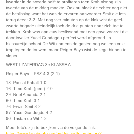
kwartier in de tweede helft te profiteren toen Krab alsnog zijn
tweede van de middag maakte. Ook nu bleek dit echter nog niet
de beslissing want het was de ervaren aanvoerder Smit die iets
terug deed: 3-2. Met nog vier minuten op de klok wist de geel-
zwarte brigade uiteindelijk toch de drie punten naar zich toe te
trekken. Krab was opnieuw beslissend met een gave voorzet die
door invaller Yucel Gundogdu perfect werd afgerond. In
blessuretijd schoot De Wit namens de gasten nog wel een vrije
trap tegen de touwen, maar Reiger Boys wist de zege binnen te
slepen.
WEST I ZATERDAG 3e KLASSE A
Reiger Boys – PSZ 4-3 (2-1)
13. Pascal Kabalt 1-0
16. Timo Krab (pen.) 2-0
29. Noel Amanda 2-1
60. Timo Krab 3-1
76. Erwin Smit 3-2
87. Yucel Gundogdu 4-2
90. Tristan de Wit 4-3
Meer foto’s zijn te bekijken via de volgende link:
https://www.facebook.com/pg/dpsportfoto/photos/?