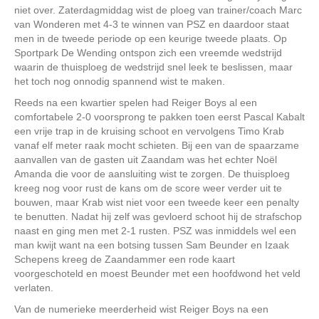
niet over. Zaterdagmiddag wist de ploeg van trainer/coach Marc
van Wonderen met 4-3 te winnen van PSZ en daardoor staat
men in de tweede periode op een keurige tweede plaats. Op
Sportpark De Wending ontspon zich een vreemde wedstrijd
waarin de thuisploeg de wedstrijd snel leek te beslissen, maar
het toch nog onnodig spannend wist te maken.
Reeds na een kwartier spelen had Reiger Boys al een
comfortabele 2-0 voorsprong te pakken toen eerst Pascal Kabalt
een vrije trap in de kruising schoot en vervolgens Timo Krab
vanaf elf meter raak mocht schieten. Bij een van de spaarzame
aanvallen van de gasten uit Zaandam was het echter Noël
Amanda die voor de aansluiting wist te zorgen. De thuisploeg
kreeg nog voor rust de kans om de score weer verder uit te
bouwen, maar Krab wist niet voor een tweede keer een penalty
te benutten. Nadat hij zelf was gevloerd schoot hij de strafschop
naast en ging men met 2-1 rusten. PSZ was inmiddels wel een
man kwijt want na een botsing tussen Sam Beunder en Izaak
Schepens kreeg de Zaandammer een rode kaart
voorgeschoteld en moest Beunder met een hoofdwond het veld
verlaten.
Van de numerieke meerderheid wist Reiger Boys na een