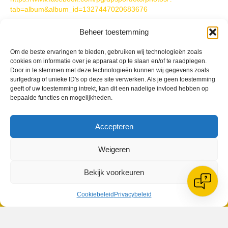
tab=album&album_id=1327447020683676
Beheer toestemming
Om de beste ervaringen te bieden, gebruiken wij technologieën zoals
cookies om informatie over je apparaat op te slaan en/of te raadplegen.
Geplaatst in
Berichten seizoen 2016-2017
Door in te stemmen met deze technologieën kunnen wij gegevens zoals
surfgedrag of unieke ID's op deze site verwerken. Als je geen toestemming
geeft of uw toestemming intrekt, kan dit een nadelige invloed hebben op
bepaalde functies en mogelijkheden.
Accepteren
VV Reiger Boys
De Wending, Lotte Beesedijk 1
Weigeren
1705 NA Heerhugowaard
Bekijk voorkeuren
Google maps route
Reglementen
Cookiebeleid
Privacybeleid
Privacybeleid
Cookiebeleid
XML-Sitemap