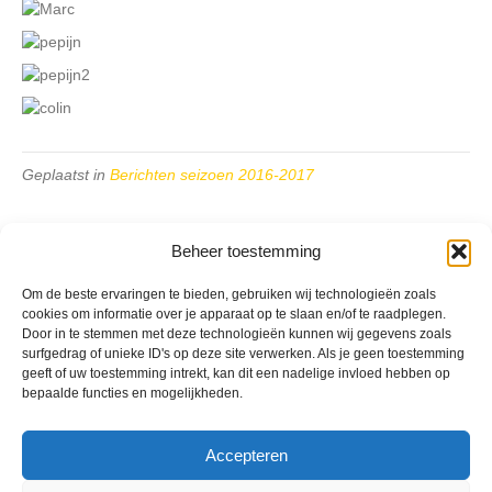
Geplaatst in
Berichten seizoen 2016-2017
Beheer toestemming
Om de beste ervaringen te bieden, gebruiken wij technologieën zoals
cookies om informatie over je apparaat op te slaan en/of te raadplegen.
VV Reiger Boys
Door in te stemmen met deze technologieën kunnen wij gegevens zoals
De Wending, Lotte Beesedijk 1
surfgedrag of unieke ID's op deze site verwerken. Als je geen toestemming
1705 NA Heerhugowaard
geeft of uw toestemming intrekt, kan dit een nadelige invloed hebben op
bepaalde functies en mogelijkheden.
Google maps route
Reglementen
Privacybeleid
Accepteren
Cookiebeleid