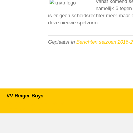
Vanaf komend sei
namelijk 6 tegen
is er geen scheidsrechter meer maar e
deze nieuwe spelvorm.
Geplaatst in
Berichten seizoen 2016-
VV Reiger Boys
De Wending, Lotte Beesedijk 1
1705 NA Heerhugowaard
Google maps route