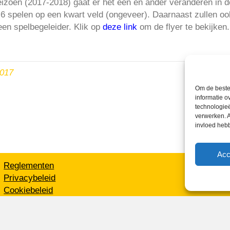
zoen (2017-2018) gaat er het een en ander veranderen in de
 6 spelen op een kwart veld (ongeveer). Daarnaast zullen oo
en spelbegeleider. Klik op
deze link
om de flyer te bekijken. 
2017
Om de beste 
informatie o
technologieë
verwerken. A
invloed heb
Acc
Reglementen
Privacybeleid
Cookiebeleid
XML-Sitemap
Veelgestelde vragen