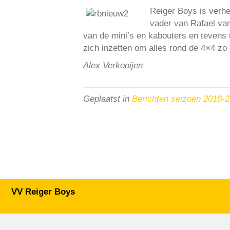
Reiger Boys is verhe
vader van Rafael van 
van de mini’s en kabouters en tevens 
zich inzetten om alles rond de 4×4 zo 
Alex Verkooijen
Geplaatst in
Berichten seizoen 2016-
VV Reiger Boys
De Wending, Lotte Beesedijk 1
1705 NA Heerhugowaard