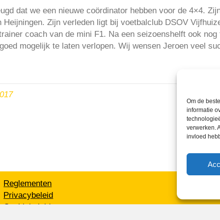
ugd dat we een nieuwe coördinator hebben voor de 4×4. Zij
Heijningen. Zijn verleden ligt bij voetbalclub DSOV Vijfhuiz
trainer coach van de mini F1. Na een seizoenshelft ook nog 
goed mogelijk te laten verlopen. Wij wensen Jeroen veel suc
2017
Om de beste 
informatie o
technologieë
verwerken. A
invloed heb
Acc
Reglementen
Privacybeleid
Cookiebeleid
XML-Sitemap