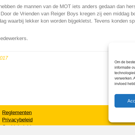
 hebben de mannen van de MOT iets anders gedaan dan he
 Door de Vrienden van Reiger Boys kregen zij een middag b
dag waarbij lekker kon worden bijgekletst. Tevens konden s
edewerkers.
2017
Om de beste 
informatie o
technologieë
verwerken. A
invloed heb
Acc
Reglementen
Privacybeleid
Cookiebeleid
XML-Sitemap