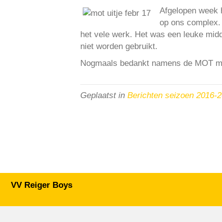
Afgelopen week
op ons complex.
het vele werk. Het was een leuke mid
niet worden gebruikt.
Nogmaals bedankt namens de MOT m
Geplaatst in
Berichten seizoen 2016-
VV Reiger Boys
De Wending, Lotte Beesedijk 1
1705 NA Heerhugowaard