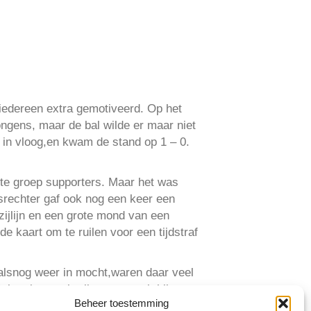
iedereen extra gemotiveerd. Op het
ngens, maar de bal wilde er maar niet
l in vloog,en kwam de stand op 1 – 0.
ste groep supporters. Maar het was
dsrechter gaf ook nog een keer een
zijlijn en een grote mond van een
 kaart om te ruilen voor een tijdstraf
 alsnog weer in mocht,waren daar veel
ebastiaan gebruik van en ook hij
Beheer toestemming
er maar een penalty veroorzaakte en de