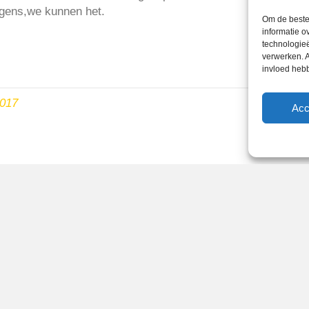
ngens,we kunnen het.
Om de beste 
informatie o
technologieë
verwerken. A
invloed heb
2017
Acc
Reglementen
Privacybeleid
Cookiebeleid
XML-Sitemap
Veelgestelde vragen