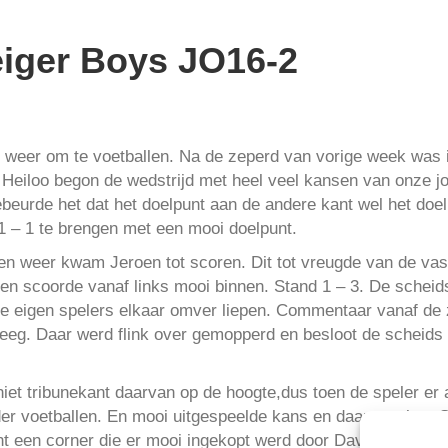
iger Boys JO16-2
 weer om te voetballen. Na de zeperd van vorige week was 
 Heiloo begon de wedstrijd met heel veel kansen van onze jo
ebeurde het dat het doelpunt aan de andere kant wel het doe
1 – 1 te brengen met een mooi doelpunt.
 en weer kwam Jeroen tot scoren. Dit tot vreugde van de va
 een scoorde vanaf links mooi binnen. Stand 1 – 3. De schei
wee eigen spelers elkaar omver liepen. Commentaar vanaf de 
eeg. Daar werd flink over gemopperd en besloot de scheids de
iet tribunekant daarvan op de hoogte,dus toen de speler er
er voetballen. En mooi uitgespeelde kans en daar maaktte S
nt een corner die er mooi ingekopt werd door Dave T.die lat