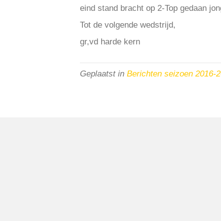
eind stand bracht op 2-Top gedaan jo
Tot de volgende wedstrijd,
gr,vd harde kern
Geplaatst in
Berichten seizoen 2016-
VV Reiger Boys
De Wending, Lotte Beesedijk 1
1705 NA Heerhugowaard
Google maps route