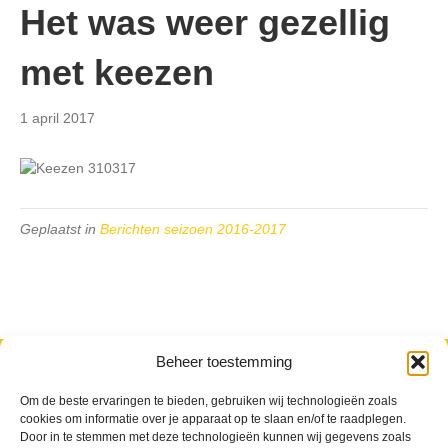
Het was weer gezellig
met keezen
1 april 2017
Geplaatst in
Berichten seizoen 2016-2017
Beheer toestemming
VV Reiger Boys
De Wending, Lotte Beesedijk 1
1705 NA Heerhugowaard
Om de beste ervaringen te bieden, gebruiken wij technologieën zoals
cookies om informatie over je apparaat op te slaan en/of te raadplegen.
Door in te stemmen met deze technologieën kunnen wij gegevens zoals
Google maps route