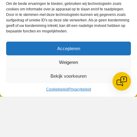
Om de beste ervaringen te bieden, gebruiken wij technologieën zoals
Geplaatst in
Berichten seizoen 2016-2017
cookies om informatie over je apparaat op te slaan en/of te raadplegen.
Door in te stemmen met deze technologieën kunnen wij gegevens zoals
surfgedrag of unieke ID's op deze site verwerken. Als je geen toestemming
geeft of uw toestemming intrekt, kan dit een nadelige invloed hebben op
bepaalde functies en mogelijkheden.
Accepteren
VV Reiger Boys
De Wending, Lotte Beesedijk 1
Weigeren
1705 NA Heerhugowaard
Google maps route
Bekijk voorkeuren
Reglementen
Privacybeleid
Cookiebeleid
Privacybeleid
Cookiebeleid
XML-Sitemap
Veelgestelde vragen
Belangrijke gegevens