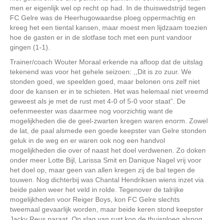
men er eigenlijk wel op recht op had. In de thuiswedstrijd tegen
FC Gelre was de Heerhugowaardse ploeg oppermachtig en
kreeg het een tiental kansen, maar moest men lijdzaam toezien
hoe de gasten er in de slotfase toch met een punt vandoor
gingen (1-1).
Trainer/coach Wouter Moraal erkende na afloop dat de uitslag
tekenend was voor het gehele seizoen: ,,Dit is zo zuur. We
stonden goed, we speelden goed, maar belonen ons zelf niet
door de kansen er in te schieten. Het was helemaal niet vreemd
geweest als je met de rust met 4-0 of 5-0 voor staat”. De
oefenmeester was daarmee nog voorzichtig want de
mogelijkheden die de geel-zwarten kregen waren enorm. Zowel
de lat, de paal alsmede een goede keepster van Gelre stonden
geluk in de weg en er waren ook nog een handvol
mogelijkheden die over of naast het doel verdwenen. Zo doken
onder meer Lotte Bijl, Larissa Smit en Danique Nagel vrij voor
het doel op, maar geen van allen kregen zij de bal tegen de
touwen. Nog dichterbij was Chantal Hendriksen wiens inzet via
beide palen weer het veld in rolde. Tegenover de talrijke
mogelijkheden voor Reiger Boys, kon FC Gelre slechts
tweemaal gevaarlijk worden, maar beide keren stond keepster
Jacky Reus paraat. Op slag van rust kon de thuisploeg alsnog