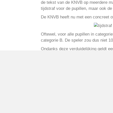
de tekst van de KNVB op meerdere man
tijdstraf voor de pupillen, maar ook de 
De KNVB heeft nu met een concreet ov
Oftewel, voor alle pupillen in categor
categorie B. De speler zou dus niet 1
Ondanks deze verduidelijking geldt een
rode kaart en mag de speler niet mee
Michael Obbes, begeleider JO13:2
Geplaatst in
Berichten seizoen 2016-