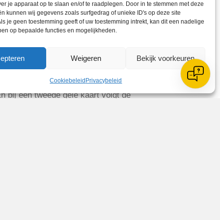
iger Boys standaard de 10 minuten
ver je apparaat op te slaan en/of te raadplegen. Door in te stemmen met deze
n kunnen wij gegevens zoals surfgedrag of unieke ID's op deze site
ls je geen toestemming geeft of uw toestemming intrekt, kan dit een nadelige
ben op bepaalde functies en mogelijkheden.
epteren
Weigeren
Bekijk voorkeuren
peelt in de 2e klasse en dus onder
egen Vrone.
Cookiebeleid
Privacybeleid
n bij een tweede gele kaart volgt de