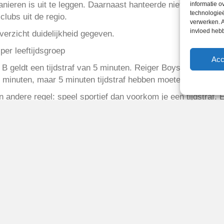
ieren is uit te leggen. Daarnaast hanteerde niet alleen Re
informatie o
technologieë
clubs uit de regio.
verwerken. A
invloed heb
erzicht duidelijkheid gegeven.
Acc
ie B geldt een tijdstraf van 5 minuten. Reiger Boys JO13: 2 s
0 minuten, maar 5 minuten tijdstraf hebben moeten krijgen t
 andere regel: speel sportief dan voorkom je een tijdstraf. E
r meespelen.
2017