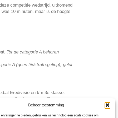
deze competitie wedstrijd, uitkomend
eg was 10 minuten, maar is de hoogte
bal. Tot de categorie A behoren
gorie A (geen tijdstrafregeling), geldt
tbal Eredivisie en t/m 3e klasse,
ams vallen in categorie B.
Beheer toestemming
ande nader onderzoek verricht, omdat
ervaringen te bieden, gebruiken wij technologieën zoals cookies om