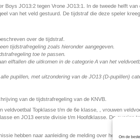
er Boys JO13:2 tegen Vrone JO13:1. In de tweede helft van 
eel van het veld gestuurd. De tijdstraf die deze speler kre
schreven over de tijdstraf.
een tijdstrafregeling zoals hieronder aangegeven.
dstrafregeling toe te passen.
aan elftallen die uitkomen in de categorie A van het veldvoet
 alle pupillen, met uitzondering van de JO13 (D-pupillen) cate
hrijving van de tijdstrafregeling van de KNVB.
n veldvoetbal Topklasse t/m de 6e klasse, , vrouwen veldvoe
asse en JO13 eerste divisie t/m Hoofdklasse. De overige te
ssie hebben naar aanleiding de melding over het bovensta
Om de beste 