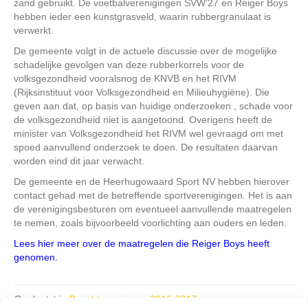
zand gebruikt. De voetbalverenigingen SVW’27 en Reiger Boys
hebben ieder een kunstgrasveld, waarin rubbergranulaat is
verwerkt.
De gemeente volgt in de actuele discussie over de mogelijke
schadelijke gevolgen van deze rubberkorrels voor de
volksgezondheid vooralsnog de KNVB en het RIVM
(Rijksinstituut voor Volksgezondheid en Milieuhygiëne). Die
geven aan dat, op basis van huidige onderzoeken , schade voor
de volksgezondheid niet is aangetoond. Overigens heeft de
minister van Volksgezondheid het RIVM wel gevraagd om met
spoed aanvullend onderzoek te doen. De resultaten daarvan
worden eind dit jaar verwacht.
De gemeente en de Heerhugowaard Sport NV hebben hierover
contact gehad met de betreffende sportverenigingen. Het is aan
de verenigingsbesturen om eventueel aanvullende maatregelen
te nemen, zoals bijvoorbeeld voorlichting aan ouders en leden.
Lees hier meer over de maatregelen die Reiger Boys heeft
genomen.
Geplaatst in
Berichten seizoen 2016-2017