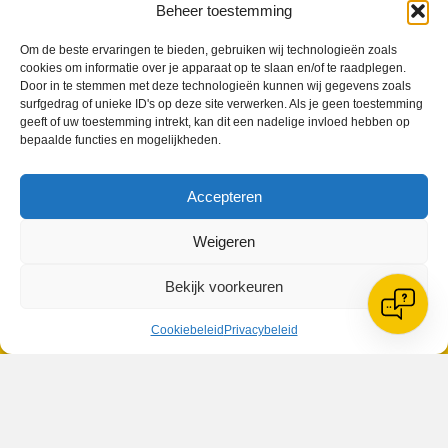
Beheer toestemming
Om de beste ervaringen te bieden, gebruiken wij technologieën zoals
cookies om informatie over je apparaat op te slaan en/of te raadplegen.
Door in te stemmen met deze technologieën kunnen wij gegevens zoals
surfgedrag of unieke ID's op deze site verwerken. Als je geen toestemming
VV Reiger Boys
geeft of uw toestemming intrekt, kan dit een nadelige invloed hebben op
De Wending, Lotte Beesedijk 1
bepaalde functies en mogelijkheden.
1705 NA Heerhugowaard
Accepteren
Google maps route
Reglementen
Privacybeleid
Weigeren
Cookiebeleid
XML-Sitemap
Bekijk voorkeuren
Veelgestelde vragen
Belangrijke gegevens
Cookiebeleid
Privacybeleid