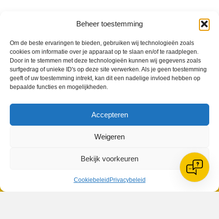
Beheer toestemming
VV Reiger Boys
Om de beste ervaringen te bieden, gebruiken wij technologieën zoals
De Wending, Lotte Beesedijk 1
cookies om informatie over je apparaat op te slaan en/of te raadplegen.
1705 NA Heerhugowaard
Door in te stemmen met deze technologieën kunnen wij gegevens zoals
surfgedrag of unieke ID's op deze site verwerken. Als je geen toestemming
Google maps route
geeft of uw toestemming intrekt, kan dit een nadelige invloed hebben op
Reglementen
bepaalde functies en mogelijkheden.
Privacybeleid
Cookiebeleid
Accepteren
XML-Sitemap
Veelgestelde vragen
Weigeren
Belangrijke gegevens
Bekijk voorkeuren
Cookiebeleid
Privacybeleid
Zoeken