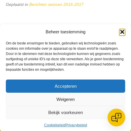
Geplaatst in
Berichten seizoen 2016-2017
Beheer toestemming
VV Reiger Boys
Om de beste ervaringen te bieden, gebruiken wij technologieën zoals
cookies om informatie over je apparaat op te slaan en/of te raadplegen.
De Wending, Lotte Beesedijk 1
Door in te stemmen met deze technologieën kunnen wij gegevens zoals
1705 NA Heerhugowaard
surfgedrag of unieke ID's op deze site verwerken. Als je geen toestemming
geeft of uw toestemming intrekt, kan dit een nadelige invloed hebben op
Google maps route
bepaalde functies en mogelijkheden.
Reglementen
Privacybeleid
Cookiebeleid
Accepteren
XML-Sitemap
Veelgestelde vragen
Weigeren
Belangrijke gegevens
Bekijk voorkeuren
Cookiebeleid
Privacybeleid