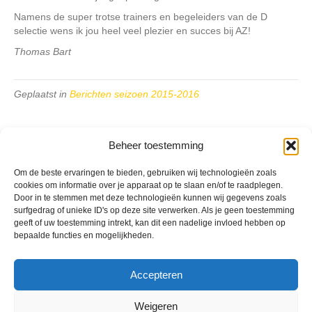
Namens de super trotse trainers en begeleiders van de D
selectie wens ik jou heel veel plezier en succes bij AZ!
Thomas Bart
Geplaatst in
Berichten seizoen 2015-2016
Beheer toestemming
Om de beste ervaringen te bieden, gebruiken wij technologieën zoals
cookies om informatie over je apparaat op te slaan en/of te raadplegen.
VV Reiger Boys
Door in te stemmen met deze technologieën kunnen wij gegevens zoals
De Wending, Lotte Beesedijk 1
surfgedrag of unieke ID's op deze site verwerken. Als je geen toestemming
1705 NA Heerhugowaard
geeft of uw toestemming intrekt, kan dit een nadelige invloed hebben op
bepaalde functies en mogelijkheden.
Google maps route
Reglementen
Privacybeleid
Accepteren
Cookiebeleid
XML-Sitemap
Weigeren