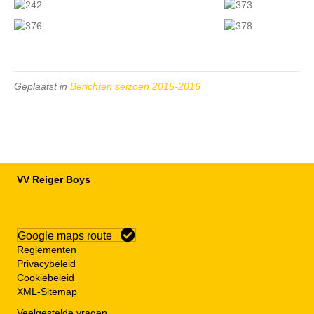
Geplaatst in
Berichten seizoen 2015-2016
VV Reiger Boys
De Wending, Lotte Beesedijk 1
1705 NA Heerhugowaard
Google maps route
Reglementen
Privacybeleid
Cookiebeleid
XML-Sitemap
Veelgestelde vragen