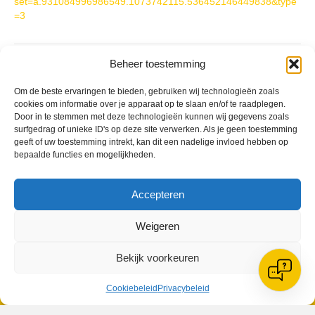
set=a.931084996986549.1073742115.536452146449838&type
=3
Geplaatst in
Berichten seizoen 2015-2016
Beheer toestemming
Om de beste ervaringen te bieden, gebruiken wij technologieën zoals
cookies om informatie over je apparaat op te slaan en/of te raadplegen.
Door in te stemmen met deze technologieën kunnen wij gegevens zoals
surfgedrag of unieke ID's op deze site verwerken. Als je geen toestemming
geeft of uw toestemming intrekt, kan dit een nadelige invloed hebben op
VV Reiger Boys
bepaalde functies en mogelijkheden.
De Wending, Lotte Beesedijk 1
1705 NA Heerhugowaard
Accepteren
Google maps route
Reglementen
Weigeren
Privacybeleid
Cookiebeleid
Bekijk voorkeuren
XML-Sitemap
Veelgestelde vragen
Cookiebeleid
Privacybeleid
Belangrijke gegevens