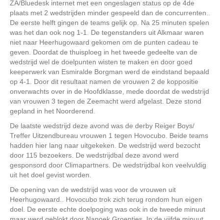
ZA/Bluedesk internet met een ongeslagen status op de 4de
plaats met 2 wedstrijden minder gespeeld dan de concurrenten..
De eerste helft gingen de teams gelijk op. Na 25 minuten spelen
was het dan ook nog 1-1. De tegenstanders uit Alkmaar waren
niet naar Heerhugowaard gekomen om de punten cadeau te
geven. Doordat de thuisploeg in het tweede gedeelte van de
wedstrijd wel de doelpunten wisten te maken en door goed
keeperwerk van Esmiralde Borgman werd de eindstand bepaald
op 4-1. Door dit resultaat namen de vrouwen 2 de koppositie
onverwachts over in de Hoofdklasse, mede doordat de wedstrijd
van vrouwen 3 tegen de Zeemacht werd afgelast. Deze stond
gepland in het Noorderend.
De laatste wedstrijd deze avond was de derby Reiger Boys/
Treffer Uitzendbureau vrouwen 1 tegen Hovocubo. Beide teams
hadden hier lang naar uitgekeken. De wedstrijd werd bezocht
door 115 bezoekers. De wedstrijdbal deze avond werd
gesponsord door Climapartners. De wedstrijdbal kon veelvuldig
uit het doel gevist worden.
De opening van de wedstrijd was voor de vrouwen uit
Heerhugowaard.. Hovocubo trok zich terug rondom hun eigen
doel. De eerste echte doelpoging was ook in de tweede minuut
maar werd geblokt door Nanoek Groentjes. In de vijfde minuut