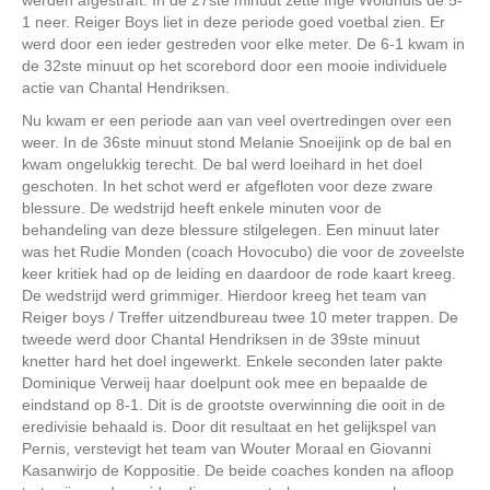
1 neer. Reiger Boys liet in deze periode goed voetbal zien. Er
werd door een ieder gestreden voor elke meter. De 6-1 kwam in
de 32ste minuut op het scorebord door een mooie individuele
actie van Chantal Hendriksen.
Nu kwam er een periode aan van veel overtredingen over een
weer. In de 36ste minuut stond Melanie Snoeijink op de bal en
kwam ongelukkig terecht. De bal werd loeihard in het doel
geschoten. In het schot werd er afgefloten voor deze zware
blessure. De wedstrijd heeft enkele minuten voor de
behandeling van deze blessure stilgelegen. Een minuut later
was het Rudie Monden (coach Hovocubo) die voor de zoveelste
keer kritiek had op de leiding en daardoor de rode kaart kreeg.
De wedstrijd werd grimmiger. Hierdoor kreeg het team van
Reiger boys / Treffer uitzendbureau twee 10 meter trappen. De
tweede werd door Chantal Hendriksen in de 39ste minuut
knetter hard het doel ingewerkt. Enkele seconden later pakte
Dominique Verweij haar doelpunt ook mee en bepaalde de
eindstand op 8-1. Dit is de grootste overwinning die ooit in de
eredivisie behaald is. Door dit resultaat en het gelijkspel van
Pernis, verstevigt het team van Wouter Moraal en Giovanni
Kasanwirjo de Koppositie. De beide coaches konden na afloop