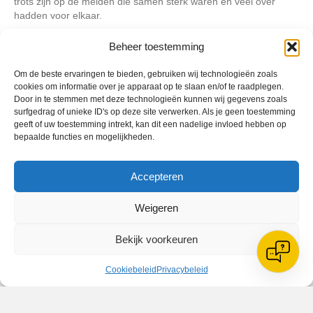
trots zijn op de meiden die samen sterk waren en veel over
hadden voor elkaar.
As vrijdag hebben de vrouwen een vrije speelronde, 16 oktober
Beheer toestemming
2015 dan trappen de vrouwen weer af om 21.15 uur in de
Waardergolf tegen Drachtster Boys. Door diverse factoren
Om de beste ervaringen te bieden, gebruiken wij technologieën zoals
hebben de vrouwen uit Drachten nog maar 1 wedstrijd gespeeld
cookies om informatie over je apparaat op te slaan en/of te raadplegen.
die verloren werd in Hoorn, dit beloofd weer een ware spektakel
Door in te stemmen met deze technologieën kunnen wij gegevens zoals
te worden.
surfgedrag of unieke ID's op deze site verwerken. Als je geen toestemming
geeft of uw toestemming intrekt, kan dit een nadelige invloed hebben op
Selectie Reiger Boys / Treffer Uitzendbureau: Jesca Willemsen,
bepaalde functies en mogelijkheden.
Rona Mosterd, Inge Woldhuis, Chantal Hendriksen, Larissa
Smit, Jaimy Visser, Monique van der Rijst, Dominique Verweij en
Lotte Bijl. Onder leiding van Wouter Moraal en Giovanni
Accepteren
Kasanwirjo
Weigeren
Geplaatst in
Berichten seizoen 2015-2016
Bekijk voorkeuren
Cookiebeleid
Privacybeleid