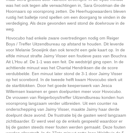
was het ook tegen alle verwachtingen in, Sara Grootman die de
Hoornaars op voorsprong zetten. De Heerhugowaarders bleven
rustig het balletje rond spellen om een doorgang te vinden in de
verdediging. Als deze gevonden werd stond de doelvrouw in de
weg.
Hovocubo had enkele zware overtredingen nodig om Reiger
Boys / Treffer Uitzendbureau op afstand te houden. Dit leverde
voor Melanie Snoeijink dan ook terecht een gele kaart op. In de
elfde minuut strafte Jaimy Visser een foutieve pass van Bouchra
Ait L’Hou af. De 1-1 was een feit. De wedstrijd ging open. In de
achttiende minuut was het Chantal Hendriksen die de score
verdubbelde. Een minuut later stond de 3-1 door Jaimy Visser
op het scorebord. In de tweede helft kwam Hovocubo sterk uit
de startblokken. Door het goede keeperswerk van Jesca
Willemsen kwamen er geen doelpunten meer voor Hovocubo.
De vrouwen van Reigerboys/treffer Uitzendbureau konden hun
voorsprong langzaam verder uitbreiden. Uit een counter na
onderschepping van Jaimy Visser, maakte Jaimy haar derde
doelpunt deze avond. De frustratie bij de gasten werd langzaam
zichtbaarder. Er werd veel op de enkels gespeeld waardoor er
bij de gasten steeds meer fouten werden gemaakt. Deze fouten
werden afgestraft. In de 27ste minuut zette Inge Woldhuis de 5-