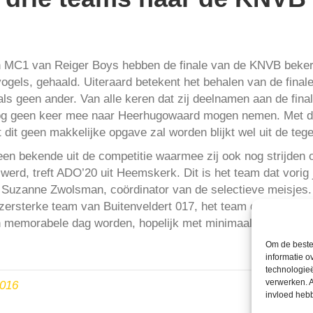
MC1 van Reiger Boys hebben de finale van de KNVB beker,
ogels, gehaald. Uiteraard betekent het behalen van de finale
s geen ander. Van alle keren dat zij deelnamen aan de finale
nog geen keer mee naar Heerhugowaard mogen nemen. Met drie 
 dit geen makkelijke opgave zal worden blijkt wel uit de teg
n bekende uit de competitie waarmee zij ook nog strijden
 werd, treft ADO’20 uit Heemskerk. Dit is het team dat vori
 Suzanne Zwolsman, coördinator van de selectieve meisjes
jzersterke team van Buitenveldert 017, het team dat uitkomt
 memorabele dag worden, hopelijk met minimaal één beker, 
Om de beste 
informatie o
technologieë
verwerken. A
2016
invloed heb