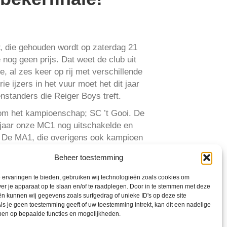
 die gehouden wordt op zaterdag 21
 nog geen prijs. Dat weet de club uit
, al zes keer op rij met verschillende
ijzers in het vuur moet het dit jaar
enstanders die Reiger Boys treft.
 om het kampioenschap; SC ’t Gooi. De
g jaar onze MC1 nog uitschakelde en
. De MA1, die overigens ook kampioen
 in de jongenscompetitie. Zaterdag 21
Beheer toestemming
maar dat mogen er uiteraard ook drie
ervaringen te bieden, gebruiken wij technologieën zoals cookies om
ver je apparaat op te slaan en/of te raadplegen. Door in te stemmen met deze
n kunnen wij gegevens zoals surfgedrag of unieke ID's op deze site
ls je geen toestemming geeft of uw toestemming intrekt, kan dit een nadelige
ben op bepaalde functies en mogelijkheden.