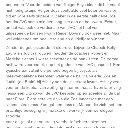
begonnen. Voor de meiden van Reiger Boys bleek dit helemaal
niet nodig te zijn. Reiger Boys voetbalde veel beter en was bij
tijd en wijle zelfs superieur. Zeker in de eerste helft gebeurde
het dat JVC soms minuten lang niet aan de bal kwam. Echter,
en dat was ook de verdienste van JVC, tot heel veel
uitgespeelde kansen kwam Reiger Boys nu ook weer niet. Maar
wel voldoende om heel verdiend en duidelijk te winnen.
Zonder de geblesseerde of elders verblijvende Chabeli, Kelly,
Laura en Judith (Kouwen) hadden de coaches Robert en
Marieke slechts 1 wisselspeelster op de bank zitten. De eerste
helft werd voornamelijk op het gedeelte van JVC gespeeld. Een
typische aanval uit die periode begon bij Joyce, als
meevoetballende keepster, waarna de bal via Valerie, Zoë en
Judith (de Bruin) bij Ashley aan de linkerkant kwam. Ashley zette
voor en de kopbal van Zoë ging maar net naast. Even later ving
Tessa een uittrap van de JVC keepster op en speelde zij de bal
naar Fiore. Fiore bereikte Anika die Zoe lanceerde met een
slimme steekpass. Zoe gaf een pass op Manon die zich met een
prachtige beweging vrij maakte en werkelijk een wereldgoal
scoorde.
Voor de (al of niet neutrale) voetballiefhebbers bleef het
genieten, want een kwartier later viel er een even fraaie goal