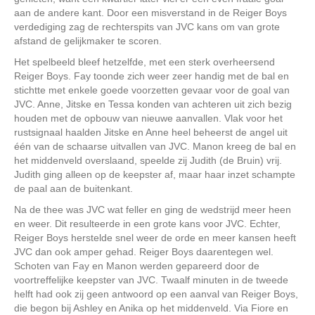
aan de andere kant. Door een misverstand in de Reiger Boys
verdediging zag de rechterspits van JVC kans om van grote
afstand de gelijkmaker te scoren.
Het spelbeeld bleef hetzelfde, met een sterk overheersend
Reiger Boys. Fay toonde zich weer zeer handig met de bal en
stichtte met enkele goede voorzetten gevaar voor de goal van
JVC. Anne, Jitske en Tessa konden van achteren uit zich bezig
houden met de opbouw van nieuwe aanvallen. Vlak voor het
rustsignaal haalden Jitske en Anne heel beheerst de angel uit
één van de schaarse uitvallen van JVC. Manon kreeg de bal en
het middenveld overslaand, speelde zij Judith (de Bruin) vrij.
Judith ging alleen op de keepster af, maar haar inzet schampte
de paal aan de buitenkant.
Na de thee was JVC wat feller en ging de wedstrijd meer heen
en weer. Dit resulteerde in een grote kans voor JVC. Echter,
Reiger Boys herstelde snel weer de orde en meer kansen heeft
JVC dan ook amper gehad. Reiger Boys daarentegen wel.
Schoten van Fay en Manon werden gepareerd door de
voortreffelijke keepster van JVC. Twaalf minuten in de tweede
helft had ook zij geen antwoord op een aanval van Reiger Boys,
die begon bij Ashley en Anika op het middenveld. Via Fiore en