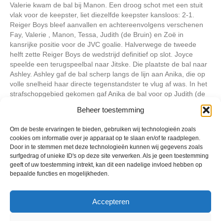
Valerie kwam de bal bij Manon. Een droog schot met een stuit
vlak voor de keepster, liet diezelfde keepster kansloos: 2-1.
Reiger Boys bleef aanvallen en achtereenvolgens verschenen
Fay, Valerie , Manon, Tessa, Judith (de Bruin) en Zoë in
kansrijke positie voor de JVC goalie. Halverwege de tweede
helft zette Reiger Boys de wedstrijd definitief op slot. Joyce
speelde een terugspeelbal naar Jitske. Die plaatste de bal naar
Ashley. Ashley gaf de bal scherp langs de lijn aan Anika, die op
volle snelheid haar directe tegenstandster te vlug af was. In het
strafschopgebied gekomen gaf Anika de bal voor op Judith (de
Bruin), maar een JVC verdedigster zat daar net tussen. Zij
Beheer toestemming
kaatste de bal echter precies weer voor de voeten van Anika
(daarmee ook een eventueel buitenspel opheffend), die slechts
Om de beste ervaringen te bieden, gebruiken wij technologieën zoals
hoefde in te tikken voor de dik verdiende 3-1 eindstand.
cookies om informatie over je apparaat op te slaan en/of te raadplegen.
Door in te stemmen met deze technologieën kunnen wij gegevens zoals
surfgedrag of unieke ID's op deze site verwerken. Als je geen toestemming
Geplaatst in
Berichten seizoen 2015-2016
geeft of uw toestemming intrekt, kan dit een nadelige invloed hebben op
bepaalde functies en mogelijkheden.
Accepteren