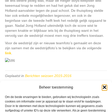
de iets betere ploeg was, maar de Reiger Boys-keepster wist
tweemaal knap te redden en had het geluk dat een Jong
Holland-aanvalster tegen de paal schoot. De thuisploeg stelde
hier ook enkele mogelijkheden tegenover, en ook in de
beginfase van de tweede helft leek het redelijk gelijk opgaand te
gaan. Nadat Jong Holland uiteindelijk toch de score wist te
openen knakte er blijkbaar iets bij de thuisploeg want in het
vervolg van de wedstrijd moest men nog drie treffers toestaan.
Voor de wedstrijd zijn er nieuwe teamfoto’s gemaakt en deze
zijn samen met de wedstrijdfoto’s te bekijken via de volgende
link
.
Geplaatst in
Berichten seizoen 2015-2016
Beheer toestemming
Om de beste ervaringen te bieden, gebruiken wij technologieën zoals
cookies om informatie over je apparaat op te slaan en/of te raadplegen.
Door in te stemmen met deze technologieën kunnen wij gegevens zoals
VV Reiger Boys
surfgedrag of unieke ID's op deze site verwerken. Als je geen toestemming