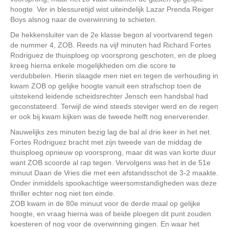
hoogte. Ver in blessuretijd wist uiteindelijk Lazar Prenda Reiger
Boys alsnog naar de overwinning te schieten.
De hekkensluiter van de 2e klasse begon al voortvarend tegen
de nummer 4, ZOB. Reeds na vijf minuten had Richard Fortes
Rodriguez de thuisploeg op voorsprong geschoten, en de ploeg
kreeg hierna enkele mogelijkheden om die score te
verdubbelen. Hierin slaagde men niet en tegen de verhouding in
kwam ZOB op gelijke hoogte vanuit een strafschop toen de
uitstekend leidende scheidsrechter Jensch een handsbal had
geconstateerd. Terwijl de wind steeds steviger werd en de regen
er ook bij kwam kijken was de tweede helft nog enerverender.
Nauwelijks zes minuten bezig lag de bal al drie keer in het net.
Fortes Rodriguez bracht met zijn tweede van de middag de
thuisploeg opnieuw op voorsprong, maar dit was van korte duur
want ZOB scoorde al rap tegen. Vervolgens was het in de 51e
minuut Daan de Vries die met een afstandsschot de 3-2 maakte.
Onder inmiddels spookachtige weersomstandigheden was deze
thriller echter nog niet ten einde.
ZOB kwam in de 80e minuut voor de derde maal op gelijke
hoogte, en vraag hierna was of beide ploegen dit punt zouden
koesteren of nog voor de overwinning gingen. En waar het