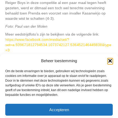
Reiger Boys in deze competitie al een paar maal tegen heeft
gezeten, werd er ditmaal een toch wel terechte overwinning
behaald toen Prenda een voorzet van invaller Kasanwirjo op
waarde wist te schatten (4-3).
Foto: Paul van der Molen
Meer wedstrijdfoto’s zijn te bekijken via de volgende link:
https://www.facebook.com/media/set/?
set=a.939671812794534.1073742127.536452146449838&type
=3
Beheer toestemming
Geplaatst in
Berichten seizoen 2015-2016
Om de beste ervaringen te bieden, gebruiken wij technologieën zoals
cookies om informatie over je apparaat op te slaan en/of te raadplegen.
Door in te stemmen met deze technologieën kunnen wij gegevens zoals
surfgedrag of unieke ID's op deze site verwerken. Als je geen toestemming
geeft of uw toestemming intrekt, kan dit een nadelige invloed hebben op
bepaalde functies en mogelijkheden.
VV Reiger Boys
De Wending, Lotte Beesedijk 1
Accepteren
1705 NA Heerhugowaard