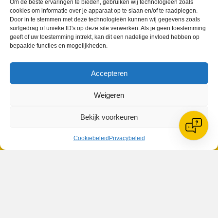
Om de beste ervaringen te bieden, gebruiken wij technologieën zoals
Mike van Alphen
cookies om informatie over je apparaat op te slaan en/of te raadplegen.
Door in te stemmen met deze technologieën kunnen wij gegevens zoals
surfgedrag of unieke ID's op deze site verwerken. Als je geen toestemming
geeft of uw toestemming intrekt, kan dit een nadelige invloed hebben op
bepaalde functies en mogelijkheden.
Geplaatst in
Berichten seizoen 2015-2016
Accepteren
Weigeren
Bekijk voorkeuren
VV Reiger Boys
De Wending, Lotte Beesedijk 1
1705 NA Heerhugowaard
Cookiebeleid
Privacybeleid
Google maps route
Reglementen
Privacybeleid
Cookiebeleid
XML-Sitemap
Veelgestelde vragen