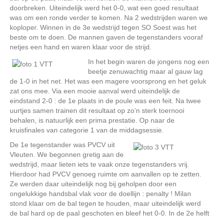
doorbreken. Uiteindelijk werd het 0-0, wat een goed resultaat
was om een ronde verder te komen. Na 2 wedstrijden waren we
koploper. Winnen in de 3e wedstrijd tegen SO Soest was het
beste om te doen. De mannen gaven de tegenstanders vooraf
netjes een hand en waren klaar voor de strijd.
In het begin waren de jongens nog een
beetje zenuwachtig maar al gauw lag
de 1-0 in het net. Het was een magere voorsprong en het geluk
zat ons mee. Via een mooie aanval werd uiteindelijk de
eindstand 2-0 : de 1e plaats in de poule was een feit. Na twee
uurtjes samen trainen dit resultaat op zo’n sterk toernooi
behalen, is natuurlijk een prima prestatie. Op naar de
kruisfinales van categorie 1 van de middagsessie.
De 1e tegenstander was PVCV uit
Vleuten. We begonnen gretig aan de
wedstrijd, maar lieten iets te vaak onze tegenstanders vrij.
Hierdoor had PVCV genoeg ruimte om aanvallen op te zetten.
Ze werden daar uiteindelijk nog bij geholpen door een
ongelukkige handsbal vlak voor de doellijn : penalty ! Milan
stond klaar om de bal tegen te houden, maar uiteindelijk werd
de bal hard op de paal geschoten en bleef het 0-0. In de 2e helft