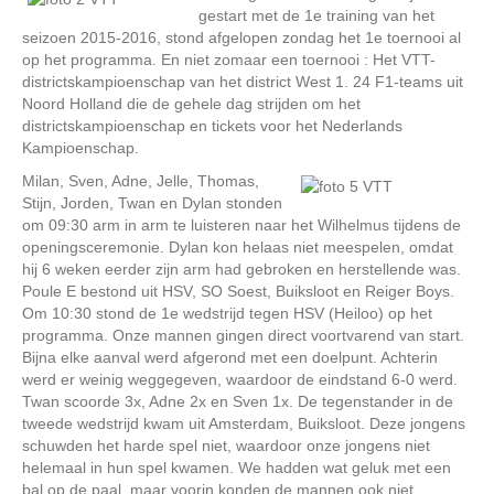
gestart met de 1e training van het
seizoen 2015-2016, stond afgelopen zondag het 1e toernooi al
op het programma. En niet zomaar een toernooi : Het VTT-
districtskampioenschap van het district West 1. 24 F1-teams uit
Noord Holland die de gehele dag strijden om het
districtskampioenschap en tickets voor het Nederlands
Kampioenschap.
Milan, Sven, Adne, Jelle, Thomas,
Stijn, Jorden, Twan en Dylan stonden
om 09:30 arm in arm te luisteren naar het Wilhelmus tijdens de
openingsceremonie. Dylan kon helaas niet meespelen, omdat
hij 6 weken eerder zijn arm had gebroken en herstellende was.
Poule E bestond uit HSV, SO Soest, Buiksloot en Reiger Boys.
Om 10:30 stond de 1e wedstrijd tegen HSV (Heiloo) op het
programma. Onze mannen gingen direct voortvarend van start.
Bijna elke aanval werd afgerond met een doelpunt. Achterin
werd er weinig weggegeven, waardoor de eindstand 6-0 werd.
Twan scoorde 3x, Adne 2x en Sven 1x. De tegenstander in de
tweede wedstrijd kwam uit Amsterdam, Buiksloot. Deze jongens
schuwden het harde spel niet, waardoor onze jongens niet
helemaal in hun spel kwamen. We hadden wat geluk met een
bal op de paal, maar voorin konden de mannen ook niet