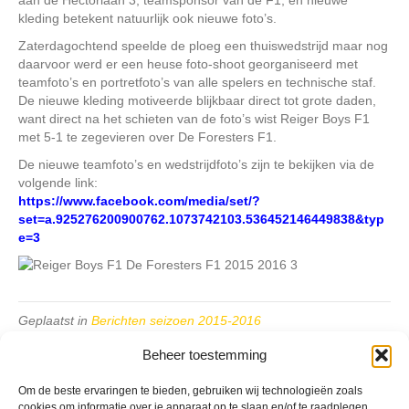
kleding betekent natuurlijk ook nieuwe foto’s.
Zaterdagochtend speelde de ploeg een thuiswedstrijd maar nog
daarvoor werd er een heuse foto-shoot georganiseerd met
teamfoto’s en portretfoto’s van alle spelers en technische staf.
De nieuwe kleding motiveerde blijkbaar direct tot grote daden,
want direct na het schieten van de foto’s wist Reiger Boys F1
met 5-1 te zegevieren over De Foresters F1.
De nieuwe teamfoto’s en wedstrijdfoto’s zijn te bekijken via de
volgende link:
https://www.facebook.com/media/set/?
set=a.925276200900762.1073742103.536452146449838&typ
e=3
Geplaatst in
Berichten seizoen 2015-2016
Beheer toestemming
Om de beste ervaringen te bieden, gebruiken wij technologieën zoals
cookies om informatie over je apparaat op te slaan en/of te raadplegen.