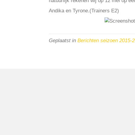
natuurlijk rekenen wij op 12 mei op ee
Andika en Tyrone.(Trainers E2)
Geplaatst in
Berichten seizoen 2015-
VV Reiger Boys
De Wending, Lotte Beesedijk 1
1705 NA Heerhugowaard
Google maps route