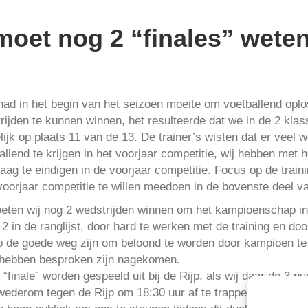
moet nog 2 “finales” wete
ad in het begin van het seizoen moeite om voetballend oplo
jden te kunnen winnen, het resulteerde dat we in de 2 klasse
lijk op plaats 11 van de 13. De trainer’s wisten dat er veel
llend te krijgen in het voorjaar competitie, wij hebben me
aag te eindigen in de voorjaar competitie. Focus op de train
oorjaar competitie te willen meedoen in de bovenste deel van
moeten wij nog 2 wedstrijden winnen om het kampioenschap in
in de ranglijst, door hard te werken met de training en door
op de goede weg zijn om beloond te worden door kampioen te
r hebben besproken zijn nagekomen.
 “finale” worden gespeeld uit bij de Rijp, als wij daar de 3 
 wederom tegen de Rijp om 18:30 uur af te trappen om dan 