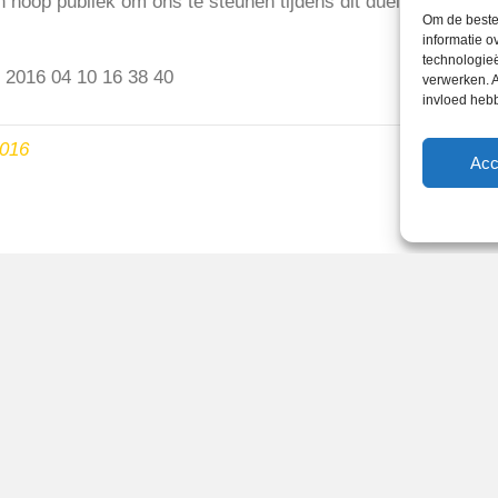
n hoop publiek om ons te steunen tijdens dit duel.
Om de beste 
informatie o
technologieë
verwerken. A
invloed heb
2016
Acc
Reglementen
Privacybeleid
Cookiebeleid
XML-Sitemap
Veelgestelde vragen
Belangrijke gegevens