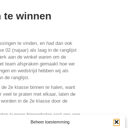
n te winnen
ssingen te vinden, en had dan ook
 02 (najaar) als laag in de ranglijst
 werk aan de winkel waren om de
t het team afspraken gemaakt hoe we
ingen en wedstrijd hebben wij als
 de ranglijst.
 de 2e klasse binnen te halen, want
 veel te praten met elkaar, laten de
 worden in de 2e klasse door de
punten kunnen binnenhalen rest ons nog
het Kampioenschap te kunnen vieren…
Beheer toestemming