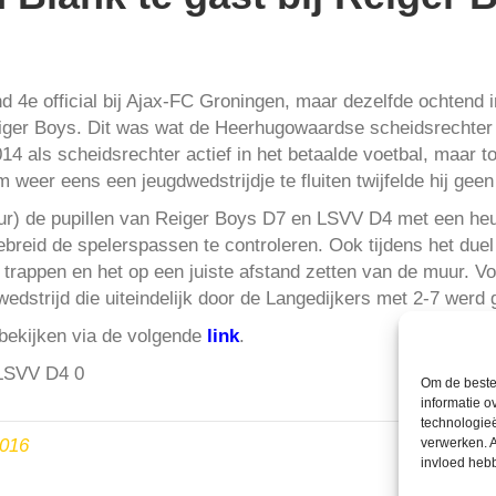
 4e official bij Ajax-FC Groningen, maar dezelfde ochtend i
iger Boys. Dit was wat de Heerhugowaardse scheidsrechter
014 als scheidsrechter actief in het betaalde voetbal, maar t
eer eens een jeugdwedstrijdje te fluiten twijfelde hij gee
uur) de pupillen van Reiger Boys D7 en LSVV D4 met een heu
gebreid de spelerspassen te controleren. Ook tijdens het duel
je trappen en het op een juiste afstand zetten van de muur. V
dstrijd die uiteindelijk door de Langedijkers met 2-7 werd
 bekijken via de volgende
link
.
Om de beste 
informatie o
technologieë
2016
verwerken. A
invloed heb