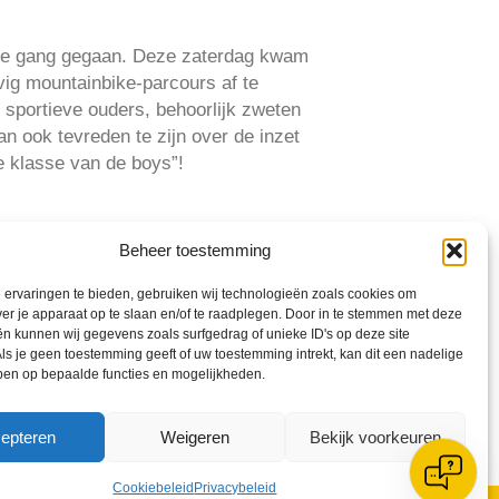
 de gang gegaan. Deze zaterdag kwam
vig mountainbike-parcours af te
e sportieve ouders, behoorlijk zweten
n ook tevreden te zijn over de inzet
te klasse van de boys”!
Beheer toestemming
ervaringen te bieden, gebruiken wij technologieën zoals cookies om
ver je apparaat op te slaan en/of te raadplegen. Door in te stemmen met deze
n kunnen wij gegevens zoals surfgedrag of unieke ID's op deze site
ls je geen toestemming geeft of uw toestemming intrekt, kan dit een nadelige
ben op bepaalde functies en mogelijkheden.
epteren
Weigeren
Bekijk voorkeuren
Cookiebeleid
Privacybeleid