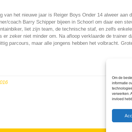
g van het nieuwe jaar is Reiger Boys Onder 14 alweer aan
iner/coach Barry Schipper bijeen in Schoorl om daar een ste
tainbiker, liet zijn team, de technische staf, en zelfs enkel
 er zeker niet minder om. Na afloop verklaarde de trainer da
ittig parcours, maar alle jongens hebben het volbracht. Gro
Om de beste 
2016
informatie o
technologieë
verwerken. A
invloed heb
Acc