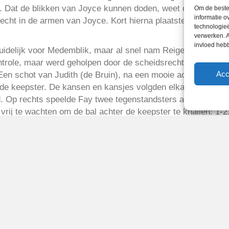
in. Dat de blikken van Joyce kunnen doden, weet de Medembl
Om de beste 
informatie o
echt in de armen van Joyce. Kort hierna plaatste Anika de bal
technologieë
verwerken. A
invloed heb
idelijk voor Medemblik, maar al snel nam Reiger Boys het in
ontrole, maar werd geholpen door de scheidsrechter, die in h
Acc
en schot van Judith (de Bruin), na een mooie actie bij de ach
 de keepster. De kansen en kansjes volgden elkaar in rap te
 Op rechts speelde Fay twee tegenstandsters achter elkaar u
vrij te wachten om de bal achter de keepster te knallen: 1-2
gen Medemblik (!), fantastisch op een harde inzet van dichtbi
edemblik wellicht nog koesterde, een eind gemaakt toen Zoë v
eindstand aantekende.
2016