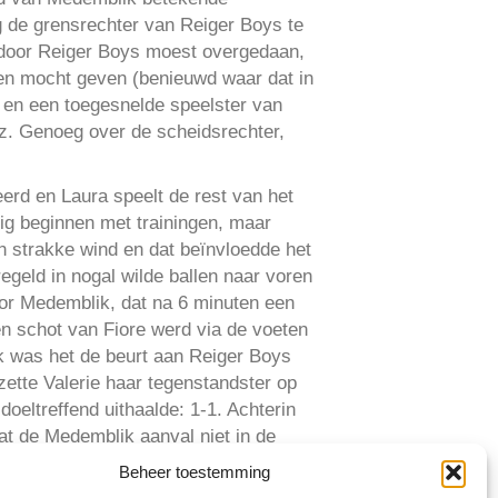
g de grensrechter van Reiger Boys te
ap door Reiger Boys moest overgedaan,
gen mocht geven (benieuwd waar dat in
 en een toegesnelde speelster van
nz. Genoeg over de scheidsrechter,
erd en Laura speelt de rest van het
tig beginnen met trainingen, maar
n strakke wind en dat beïnvloedde het
egeld in nogal wilde ballen naar voren
oor Medemblik, dat na 6 minuten een
en schot van Fiore werd via de voeten
k was het de beurt aan Reiger Boys
zette Valerie haar tegenstandster op
oeltreffend uithaalde: 1-1. Achterin
at de Medemblik aanval niet in de
tenspelsituatie negeerde en de
Beheer toestemming
van een verdedigster. De