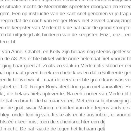
spel situatie mocht de Medemblik speelster doorgaan en kree
laggen’. Een op instructie van de kant snel genomen vrije tr
kregen dat de coach van Reiger Boys niet zoveel aanwijzin
en de keepster van Medemblik de bal naar de grond stompte
rd dat uitgelegd als hinderen van de keepster. Enz., enz., e
terecht.
 van Anne. Chabeli en Kelly zijn helaas nog steeds geblesse
n de A3. Als echte bikkel wilde Anne helemaal niet voorzich
t ging haar goed af. Zoals zo vaak in Medemblik stond er ee
al op maat geven bleek een hele klus en dat resulteerde ger
een licht overwicht, maar de eerste echte grote kans was v
gstreffer: 1-0. Reiger Boys bleef doorgaan met aanvallen. E
kt, die helaas niets opleverde. Na een corner van Medembli
de bal en bracht de bal naar voren. Met een schijnbeweging 
oor de goal, waar Manon temidden van drie tegenstandsters d
ley, onder leiding van Jitske als echte ausputzer, er voor d
hts één keer mis, toen de scheidsrechter een duidelijke bui
af mocht. De bal raakte de tegen het lichaam geklemde arm 