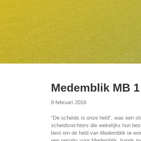
Medemblik MB 1 
9 februari 2016
“De scheids is onze held”, was een s
scheidsrechters die wekelijks hun bes
best om de held van Medemblik te wor
een penalty voor Medemblik, hands me