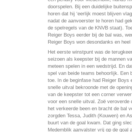
doorspelen. Bij een duidelijke buiten
horen dat hij ‘eerlijk moest blijven v
nadat de aanvoerster te horen had ge
de spelregels van de KNVB staat). To
Reiger Boys eerder bij de bal was, we
Reiger Boys won desondanks en heel 
Het eerste winstpunt was de terugkeer
seizoen als keepster bij de mannen va
meteen spelen in een wedstrijd. En da
spel van beide teams behoorlijk. Een b
toe. In de beginfase had Reiger Boys 
snelle uitval bekroonde met de openin
van de keepster tot een corner verwer
voor een snelle uitval. Zoë veroverde 
het verkeerde been en bracht de bal v
zorgden Tessa, Judith (Kouwen) en Ash
buurt van de goal kwam. Dat ging slec
Medemblik aanvalster vrij op de goal 