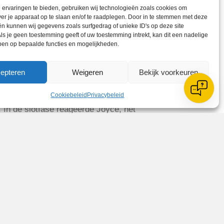
ik aanvalster nu ook, want danig
ervaringen te bieden, gebruiken wij technologieën zoals cookies om
ver je apparaat op te slaan en/of te raadplegen. Door in te stemmen met deze
 uit een vrije trap slechts
n kunnen wij gegevens zoals surfgedrag of unieke ID's op deze site
ls je geen toestemming geeft of uw toestemming intrekt, kan dit een nadelige
ben op bepaalde functies en mogelijkheden.
itiatief weer over. De keepster kreeg
et veroveren van de bal door Judith (de
epteren
Weigeren
Bekijk voorkeuren
terlijn, spatte op de paal uiteen. Een
mpo op, maar het duurde tot de 27-ste
Cookiebeleid
Privacybeleid
it en plaatste de bal voor de goal.
. In de slotfase reageerde Joyce, net
j. Een minuut voor het laatste
anuit een corner de bal in het doel