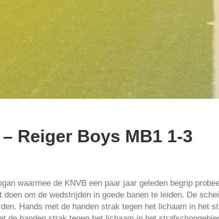
– Reiger Boys MB1 1-3
logan waarmee de KNVB een paar jaar geleden begrip probee
t doen om de wedstrijden in goede banen te leiden. De scheid
den. Hands met de handen strak tegen het lichaam in het 
t de handen strak tegen het lichaam in het strafschopgebi