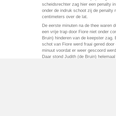
scheidsrechter zag hier een penalty 
onder de indruk schoot zij de penalty r
centimeters over de lat.
De eerste minuten na de thee waren du
een vrije trap door Fiore niet onder c
Bruin) hinderen van de keepster zag. E
schot van Fiore werd fraai gered door
minuut voordat er weer gescoord werd.
Daar stond Judith (de Bruin) helemaal 
als vorig seizoen in de uitwedstrijd te
fluitsignaal werd aan alle hoop, die M
volleerde en zo de dik verdiende 1-3 
Geplaatst in
Berichten seizoen 2015-