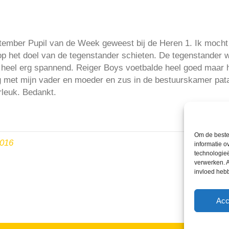
ptember Pupil van de Week geweest bij de Heren 1. Ik moc
p het doel van de tegenstander schieten. De tegenstander w
 heel erg spannend. Reiger Boys voetbalde heel goed maar 
g met mijn vader en moeder en zus in de bestuurskamer patat
rleuk. Bedankt.
Om de beste 
2016
informatie o
technologieë
verwerken. A
invloed heb
Acc