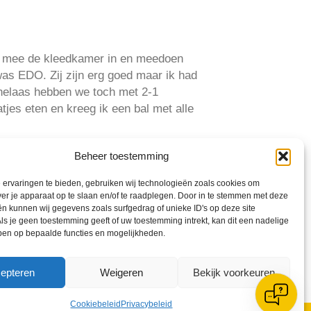
ht mee de kleedkamer in en meedoen
as EDO. Zij zijn erg goed maar ik had
helaas hebben we toch met 2-1
jes eten en kreeg ik een bal met alle
Beheer toestemming
ervaringen te bieden, gebruiken wij technologieën zoals cookies om
ver je apparaat op te slaan en/of te raadplegen. Door in te stemmen met deze
n kunnen wij gegevens zoals surfgedrag of unieke ID's op deze site
ls je geen toestemming geeft of uw toestemming intrekt, kan dit een nadelige
ben op bepaalde functies en mogelijkheden.
epteren
Weigeren
Bekijk voorkeuren
Cookiebeleid
Privacybeleid