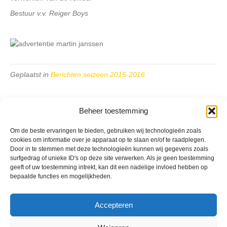
Bestuur v.v. Reiger Boys
Geplaatst in
Berichten seizoen 2015-2016
Beheer toestemming
Om de beste ervaringen te bieden, gebruiken wij technologieën zoals
cookies om informatie over je apparaat op te slaan en/of te raadplegen.
VV Reiger Boys
Door in te stemmen met deze technologieën kunnen wij gegevens zoals
De Wending, Lotte Beesedijk 1
surfgedrag of unieke ID's op deze site verwerken. Als je geen toestemming
1705 NA Heerhugowaard
geeft of uw toestemming intrekt, kan dit een nadelige invloed hebben op
bepaalde functies en mogelijkheden.
Google maps route
Reglementen
Privacybeleid
Accepteren
Cookiebeleid
XML-Sitemap