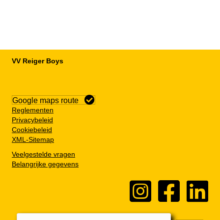
VV Reiger Boys
De Wending, Lotte Beesedijk 1
1705 NA Heerhugowaard
Google maps route
Reglementen
Privacybeleid
Cookiebeleid
XML-Sitemap
Veelgestelde vragen
Belangrijke gegevens