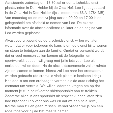
Aanstaande zaterdag om 13:30 zal er een afscheidsdienst
plaatsvinden in Den Helder bij de Olea Hof. Leo ligt opgebaard
in de Olea Hof in Den Helder (Ijsselmeerstraat 63 A, 1784 MB).
Van maandag tot en met vrijdag tussen 09:00 en 17:00 is er
gelegenheid om afscheid te nemen van Leo. De exacte
informatie over de afscheidsdienst zal later op de pagina van
Leo worden geplaatst.
Alvast vooruitlopend op de afscheidsdienst, willen we laten
weten dat er voor iedereen de kans is om de dienst bij te wonen
en steun te betuigen aan de familie. Omdat er verwacht wordt
dat er veel mensen zullen komen uit de fotografie- en
sportwereld, zouden wij graag met jullie iets voor Leo uit
eerbetoon willen doen. Na de afscheidsceremonie zal er ruimte
zijn om samen te komen, hierna zal Leo naar het crematorium
worden gebracht (de crematie vindt plaats in besloten kring).
Het idee is om een erehaag te vormen als de auto richting het
crematorium vertrekt. We willen iedereen vragen om op dat
moment je club-shirt/voetbalshirt/sportshirt aan te trekken.
Zodat we allen in ons sportshirt uit respect kunnen laten zien
hoe bijzonder Leo voor ons was en dat we een hele lieve,
trouwe man zullen gaan missen. Verder vragen we je om een
rode roos voor bij de kist mee te nemen.