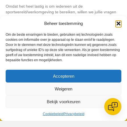
Omdat het heel lastig is om iedereen uit de
sportwereld/werkomgeving te bereiken, willen we jullie vragen
dit bericht zoveel mogelijk te delen, zodat iedereen de kans
krijgt een keuze te maken of hij/zij aanwezig wilt zijn bij de
Beheer toestemming
afscheidsdienst.
Om de beste ervaringen te bieden, gebruiken wij technologieën zoals
cookies om informatie over je apparaat op te slaan en/of te raadplegen.
Door in te stemmen met deze technologieën kunnen wij gegevens zoals
Geplaatst in
Berichten seizoen 2015-2016
surfgedrag of unieke ID's op deze site verwerken. Als je geen toestemming
geeft of uw toestemming intrekt, kan dit een nadelige invloed hebben op
bepaalde functies en mogelijkheden.
Accepteren
VV Reiger Boys
Weigeren
De Wending, Lotte Beesedijk 1
1705 NA Heerhugowaard
Bekijk voorkeuren
Google maps route
Reglementen
Cookiebeleid
Privacybeleid
Privacybeleid
Cookiebeleid