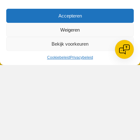
Accepteren
Weigeren
VV Reiger Boys
Bekijk voorkeuren
De Wending, Lotte Beesedijk 1
1705 NA Heerhugowaard
Cookiebeleid
Privacybeleid
Google maps route
Reglementen
Privacybeleid
Cookiebeleid
XML-Sitemap
Veelgestelde vragen
Belangrijke gegevens