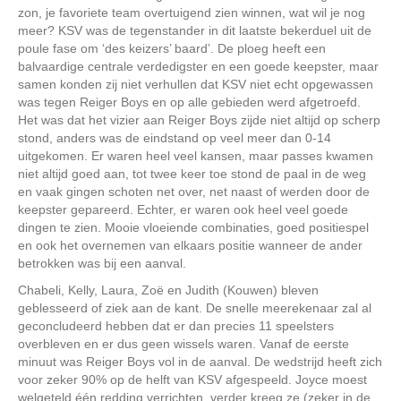
zon, je favoriete team overtuigend zien winnen, wat wil je nog
meer? KSV was de tegenstander in dit laatste bekerduel uit de
poule fase om ‘des keizers’ baard’. De ploeg heeft een
balvaardige centrale verdedigster en een goede keepster, maar
samen konden zij niet verhullen dat KSV niet echt opgewassen
was tegen Reiger Boys en op alle gebieden werd afgetroefd.
Het was dat het vizier aan Reiger Boys zijde niet altijd op scherp
stond, anders was de eindstand op veel meer dan 0-14
uitgekomen. Er waren heel veel kansen, maar passes kwamen
niet altijd goed aan, tot twee keer toe stond de paal in de weg
en vaak gingen schoten net over, net naast of werden door de
keepster gepareerd. Echter, er waren ook heel veel goede
dingen te zien. Mooie vloeiende combinaties, goed positiespel
en ook het overnemen van elkaars positie wanneer de ander
betrokken was bij een aanval.
Chabeli, Kelly, Laura, Zoë en Judith (Kouwen) bleven
geblesseerd of ziek aan de kant. De snelle meerekenaar zal al
geconcludeerd hebben dat er dan precies 11 speelsters
overbleven en er dus geen wissels waren. Vanaf de eerste
minuut was Reiger Boys vol in de aanval. De wedstrijd heeft zich
voor zeker 90% op de helft van KSV afgespeeld. Joyce moest
welgeteld één redding verrichten, verder kreeg ze (zeker in de