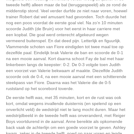
tweede helft) alleen maar de bal (teruggespeeld) als ze rond de
middenstip stond. Veel verder durfde ze niet naar voren, hoewel
trainer Robert dat wel amusant had gevonden. Toch duurde het
nog een poos voordat de eerste goal viel. Na zo’n 10 minuten
scoorde Judith (de Bruin) voor het eerst in haar carriere met
een kopbal. Die goal werd onterecht afgekeurd wegen
vermeend buitenspel. En dat deed pijn. Letterlijk en figuurlijk.
Vlammende schoten van Fiore eindigden tot twee maal toe op
dezelfde paal. Eindelijk brak Valerie de ban en scoorde de 0-1
na een mooie aanval. Kort daarna schoot Fay de bal met haar
linkerbeen langs de keepster: 0-2. De 0-3 volgde toen Judith
een voorzet van Valerie bekwaam af maakte. Diezelfde Judith
scoorde ook de 0-4, na een mooie aanval met een schitterende
steekpass van Fiore. Daarna was het Valerie die de 0-5
ruststand op het scorebord toverde.
De eerste helft was, met 35 minuten, kort en de rust was ook
kort, omdat wegens invallende duisternis (en spelend op een
onverlicht veld) de wedstrijd niet te lang mocht duren. Maar het
wedstrijdbeeld in de tweede helft was onveranderd, met Reiger
Boys voortdurend in de aanval. Anne bereikte als opkomende
back vaak de achterlijn om een goede voorzet te geven. Ashley
kwam, zeker in de tweede helft, goed op naar voren en legde