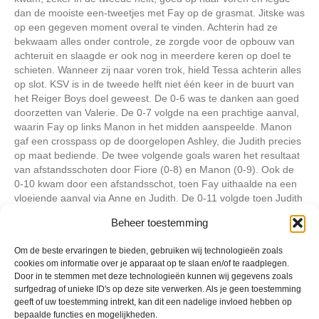
dan de mooiste een-tweetjes met Fay op de grasmat. Jitske was
op een gegeven moment overal te vinden. Achterin had ze
bekwaam alles onder controle, ze zorgde voor de opbouw van
achteruit en slaagde er ook nog in meerdere keren op doel te
schieten. Wanneer zij naar voren trok, hield Tessa achterin alles
op slot. KSV is in de tweede helft niet één keer in de buurt van
het Reiger Boys doel geweest. De 0-6 was te danken aan goed
doorzetten van Valerie. De 0-7 volgde na een prachtige aanval,
waarin Fay op links Manon in het midden aanspeelde. Manon
gaf een crosspass op de doorgelopen Ashley, die Judith precies
op maat bediende. De twee volgende goals waren het resultaat
van afstandsschoten door Fiore (0-8) en Manon (0-9). Ook de
0-10 kwam door een afstandsschot, toen Fay uithaalde na een
vloeiende aanval via Anne en Judith. De 0-11 volgde toen Judith
heel beheerst scoorde na een fraaie steekpass van Jitske.
Beheer toestemming
Daarna was het de beurt aan Manon om haar tweede goal van
de avond te maken: 0-12. Anika schreef de 13-de goal van de
Om de beste ervaringen te bieden, gebruiken wij technologieën zoals
wedstrijd op haar naam. In de laatste seconden van de wedstrijd
cookies om informatie over je apparaat op te slaan en/of te raadplegen.
scoorde Valerie haar vierde goal van de dag: 0-14.
Door in te stemmen met deze technologieën kunnen wij gegevens zoals
surfgedrag of unieke ID's op deze site verwerken. Als je geen toestemming
geeft of uw toestemming intrekt, kan dit een nadelige invloed hebben op
Geplaatst in
Berichten seizoen 2015-2016
bepaalde functies en mogelijkheden.