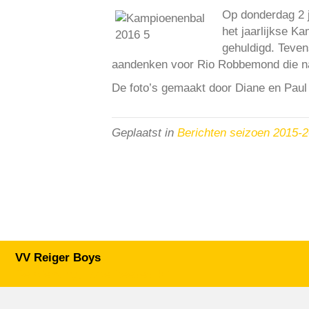
Op donderdag 2 j
het jaarlijkse 
gehuldigd. Teven
aandenken voor Rio Robbemond die na 
De foto’s gemaakt door Diane en Paul 
Geplaatst in
Berichten seizoen 2015-
VV Reiger Boys
De Wending, Lotte Beesedijk 1
1705 NA Heerhugowaard