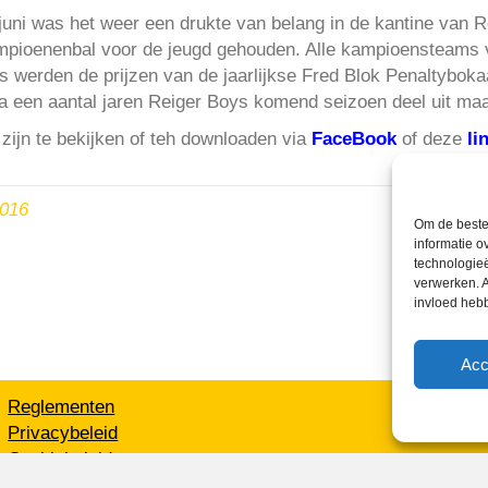
uni was het weer een drukte van belang in de kantine van 
Kampioenenbal voor de jeugd gehouden. Alle kampioensteam
s werden de prijzen van de jaarlijkse Fred Blok Penaltybokaa
een aantal jaren Reiger Boys komend seizoen deel uit maa
zijn te bekijken of teh downloaden via
FaceBook
of deze
li
2016
Om de beste 
informatie o
technologieë
verwerken. A
invloed heb
Acc
Reglementen
Privacybeleid
Cookiebeleid
XML-Sitemap