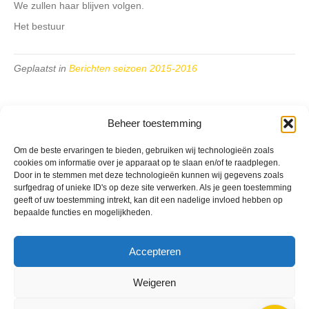
We zullen haar blijven volgen.
Het bestuur
Geplaatst in
Berichten seizoen 2015-2016
Beheer toestemming
Om de beste ervaringen te bieden, gebruiken wij technologieën zoals
VV Reiger Boys
cookies om informatie over je apparaat op te slaan en/of te raadplegen.
De Wending, Lotte Beesedijk 1
Door in te stemmen met deze technologieën kunnen wij gegevens zoals
1705 NA Heerhugowaard
surfgedrag of unieke ID's op deze site verwerken. Als je geen toestemming
geeft of uw toestemming intrekt, kan dit een nadelige invloed hebben op
bepaalde functies en mogelijkheden.
Google maps route
Reglementen
Privacybeleid
Accepteren
Cookiebeleid
XML-Sitemap
Weigeren
Veelgestelde vragen
Belangrijke gegevens