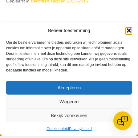
Geplaatst in
Berichten seizoen 2015-2016
Beheer toestemming
VV Reiger Boys
Om de beste ervaringen te bieden, gebruiken wij technologieën zoals
De Wending, Lotte Beesedijk 1
cookies om informatie over je apparaat op te slaan en/of te raadplegen.
Door in te stemmen met deze technologieën kunnen wij gegevens zoals
1705 NA Heerhugowaard
surfgedrag of unieke ID's op deze site verwerken. Als je geen toestemming
geeft of uw toestemming intrekt, kan dit een nadelige invloed hebben op
Google maps route
bepaalde functies en mogelijkheden.
Reglementen
Privacybeleid
Cookiebeleid
Accepteren
XML-Sitemap
Veelgestelde vragen
Weigeren
Belangrijke gegevens
Bekijk voorkeuren
Cookiebeleid
Privacybeleid